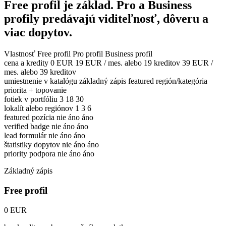
Free profil je základ. Pro a Business
profily predávajú viditeľnosť, dôveru a
viac dopytov.
Vlastnosť
Free profil
Pro profil
Business profil
cena a kredity
0 EUR
19 EUR / mes. alebo 19 kreditov
39 EUR /
mes. alebo 39 kreditov
umiestnenie v katalógu
základný zápis
featured región/kategória
priorita + topovanie
fotiek v portfóliu
3
18
30
lokalít alebo regiónov
1
3
6
featured pozícia
nie
áno
áno
verified badge
nie
áno
áno
lead formulár
nie
áno
áno
štatistiky dopytov
nie
áno
áno
priority podpora
nie
áno
áno
Základný zápis
Free profil
0 EUR