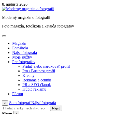
Skip
8. augusta 2026
to
content
Moderný magazín o fotografii
Foto magazín, fotoškola a katalóg fotografov
Magazín
Fotoškola
Nájsť fotografa
Moje služby
Pre fotografov
Pridať alebo nárokovať profil
Pro / Business profil
Kredity
Reklama a cenník
PR a SEO článok
Kúpiť reklamu
Fórum
Som fotograf
Nájsť fotografa
⌕
Nájsť
Menu
×