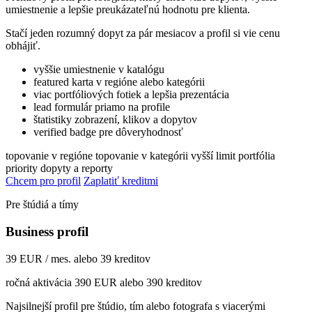
umiestnenie a lepšie preukázateľnú hodnotu pre klienta.
Stačí jeden rozumný dopyt za pár mesiacov a profil si vie cenu
obhájiť.
vyššie umiestnenie v katalógu
featured karta v regióne alebo kategórii
viac portfóliových fotiek a lepšia prezentácia
lead formulár priamo na profile
štatistiky zobrazení, klikov a dopytov
verified badge pre dôveryhodnosť
topovanie v regióne
topovanie v kategórii
vyšší limit portfólia
priority dopyty a reporty
Chcem pro profil
Zaplatiť kreditmi
Pre štúdiá a tímy
Business profil
39 EUR / mes. alebo 39 kreditov
ročná aktivácia 390 EUR alebo 390 kreditov
Najsilnejší profil pre štúdio, tím alebo fotografa s viacerými