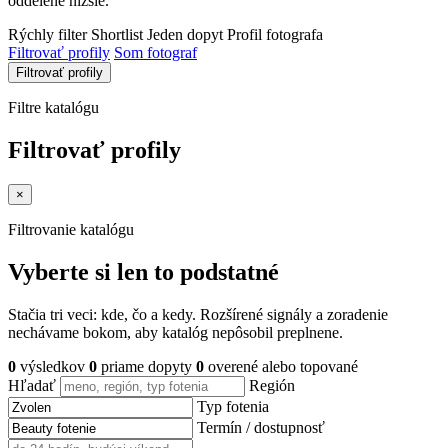
oddelene nižšie.
Rýchly filter
Shortlist
Jeden dopyt
Profil fotografa
Filtrovať profily
Som fotograf
Filtrovať profily
Filtre katalógu
Filtrovať profily
×
Filtrovanie katalógu
Vyberte si len to podstatné
Stačia tri veci: kde, čo a kedy. Rozšírené signály a zoradenie
nechávame bokom, aby katalóg nepôsobil preplnene.
0
výsledkov
0
priame dopyty
0
overené alebo topované
Hľadať
Región
Typ fotenia
Termín / dostupnosť