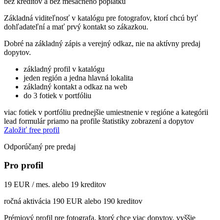
bez kreditov a bez mesačného poplatku
Základná viditeľnosť v katalógu pre fotografov, ktorí chcú byť
dohľadateľní a mať prvý kontakt so zákazkou.
Dobré na základný zápis a verejný odkaz, nie na aktívny predaj
dopytov.
základný profil v katalógu
jeden región a jedna hlavná lokalita
základný kontakt a odkaz na web
do 3 fotiek v portfóliu
viac fotiek v portfóliu
prednejšie umiestnenie v regióne a kategórii
lead formulár priamo na profile
štatistiky zobrazení a dopytov
Založiť free profil
Odporúčaný pre predaj
Pro profil
19 EUR / mes. alebo 19 kreditov
ročná aktivácia 190 EUR alebo 190 kreditov
Prémiový profil pre fotografa, ktorý chce viac dopytov, vyššie