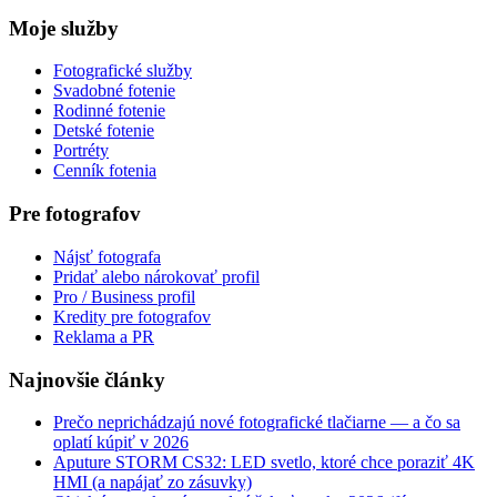
Moje služby
Fotografické služby
Svadobné fotenie
Rodinné fotenie
Detské fotenie
Portréty
Cenník fotenia
Pre fotografov
Nájsť fotografa
Pridať alebo nárokovať profil
Pro / Business profil
Kredity pre fotografov
Reklama a PR
Najnovšie články
Prečo neprichádzajú nové fotografické tlačiarne — a čo sa
oplatí kúpiť v 2026
Aputure STORM CS32: LED svetlo, ktoré chce poraziť 4K
HMI (a napájať zo zásuvky)