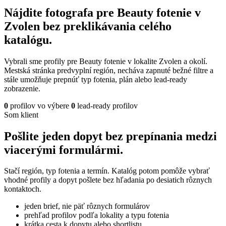
Nájdite fotografa pre Beauty fotenie v
Zvolen bez preklikávania celého
katalógu.
Vybrali sme profily pre Beauty fotenie v lokalite Zvolen a okolí.
Mestská stránka predvyplní región, necháva zapnuté bežné filtre a
stále umožňuje prepnúť typ fotenia, plán alebo lead-ready
zobrazenie.
0
profilov vo výbere
0
lead-ready profilov
Som klient
Pošlite jeden dopyt bez prepínania medzi
viacerými formulármi.
Stačí región, typ fotenia a termín. Katalóg potom pomôže vybrať
vhodné profily a dopyt pošlete bez hľadania po desiatich rôznych
kontaktoch.
jeden brief, nie päť rôznych formulárov
prehľad profilov podľa lokality a typu fotenia
krátka cesta k dopytu alebo shortlistu