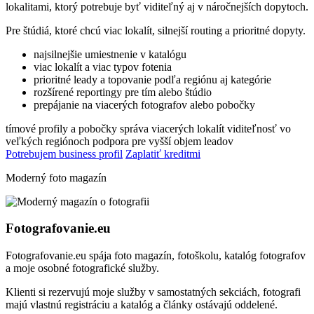
lokalitami, ktorý potrebuje byť viditeľný aj v náročnejších dopytoch.
Pre štúdiá, ktoré chcú viac lokalít, silnejší routing a prioritné dopyty.
najsilnejšie umiestnenie v katalógu
viac lokalít a viac typov fotenia
prioritné leady a topovanie podľa regiónu aj kategórie
rozšírené reportingy pre tím alebo štúdio
prepájanie na viacerých fotografov alebo pobočky
tímové profily a pobočky
správa viacerých lokalít
viditeľnosť vo
veľkých regiónoch
podpora pre vyšší objem leadov
Potrebujem business profil
Zaplatiť kreditmi
Moderný foto magazín
Fotografovanie.eu
Fotografovanie.eu spája foto magazín, fotoškolu, katalóg fotografov
a moje osobné fotografické služby.
Klienti si rezervujú moje služby v samostatných sekciách, fotografi
majú vlastnú registráciu a katalóg a články ostávajú oddelené.