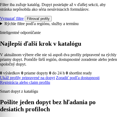
Filter iba zužuje katalóg. Dopyt posielajte až v ďalšej sekcii, aby
stránka nepôsobila ako séria nesúvisiacich formulárov.
Vymazať filtre
Filtrovať profily
Rýchle filtre podľa regiónu, služby a termínu
Inteligentné odporúčanie
Najlepší ďalší krok v katalógu
V aktuálnom výbere ešte nie sú aspoň dva profily pripravené na rýchly
priamy dopyt. Pomôže širší región, dostupnostné zoradenie alebo jeden
spoločný dopyt.
0
výsledkov
0
priame dopyty
0
do 24 h
0
shortlist ready
Ukáž profily pripravené na dopyt
Zoradiť podľa dostupnosti
Registrácia alebo claim profilu
Smart dopyt z katalógu
Pošlite jeden dopyt bez hľadania po
desiatich profiloch