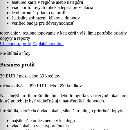
featured karta v regióne alebo kategórii
viac portfóliových fotiek a lepšia prezentácia
lead formulár priamo na profile
štatistiky zobrazení, klikov a dopytov
verified badge pre dôveryhodnosť
topovanie v regióne
topovanie v kategórii
vyšší limit portfólia
priority
dopyty a reporty
Chcem pro profil
Zaplatiť kreditmi
Pre štúdiá a tímy
Business profil
39 EUR / mes. alebo 39 kreditov
ročná aktivácia 390 EUR alebo 390 kreditov
Najsilnejší profil pre štúdio, tím alebo fotografa s viacerými lokalitami,
ktorý potrebuje byť viditeľný aj v náročnejších dopytoch.
Pre štúdiá, ktoré chcú viac lokalít, silnejší routing a prioritné dopyty.
najsilnejšie umiestnenie v katalógu
viac lokalít a viac typov fotenia