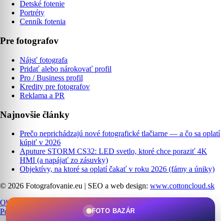
Detské fotenie
Portréty
Cenník fotenia
Pre fotografov
Nájsť fotografa
Pridať alebo nárokovať profil
Pro / Business profil
Kredity pre fotografov
Reklama a PR
Najnovšie články
Prečo neprichádzajú nové fotografické tlačiarne — a čo sa oplatí
kúpiť v 2026
Aputure STORM CS32: LED svetlo, ktoré chce poraziť 4K
HMI (a napájať zo zásuvky)
Objektívy, na ktoré sa oplatí čakať v roku 2026 (fámy a úniky)
© 2026 Fotografovanie.eu
|
SEO a web design:
www.cottoncloud.sk
Obchodné podmienky
|
Ochrana osobných údajov
|
Cookies
|
FOTO BAZÁR
Podmienky používania