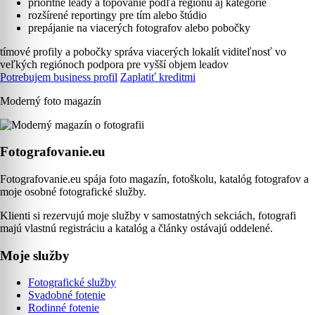
prioritné leady a topovanie podľa regiónu aj kategórie
rozšírené reportingy pre tím alebo štúdio
prepájanie na viacerých fotografov alebo pobočky
tímové profily a pobočky
správa viacerých lokalít
viditeľnosť vo
veľkých regiónoch
podpora pre vyšší objem leadov
Potrebujem business profil
Zaplatiť kreditmi
Moderný foto magazín
Fotografovanie.eu
Fotografovanie.eu spája foto magazín, fotoškolu, katalóg fotografov a
moje osobné fotografické služby.
Klienti si rezervujú moje služby v samostatných sekciách, fotografi
majú vlastnú registráciu a katalóg a články ostávajú oddelené.
Moje služby
Fotografické služby
Svadobné fotenie
Rodinné fotenie