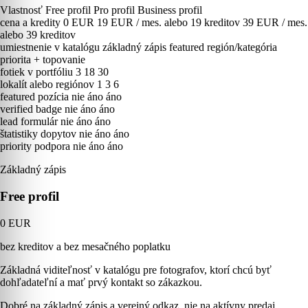
Vlastnosť
Free profil
Pro profil
Business profil
cena a kredity
0 EUR
19 EUR / mes. alebo 19 kreditov
39 EUR / mes.
alebo 39 kreditov
umiestnenie v katalógu
základný zápis
featured región/kategória
priorita + topovanie
fotiek v portfóliu
3
18
30
lokalít alebo regiónov
1
3
6
featured pozícia
nie
áno
áno
verified badge
nie
áno
áno
lead formulár
nie
áno
áno
štatistiky dopytov
nie
áno
áno
priority podpora
nie
áno
áno
Základný zápis
Free profil
0 EUR
bez kreditov a bez mesačného poplatku
Základná viditeľnosť v katalógu pre fotografov, ktorí chcú byť
dohľadateľní a mať prvý kontakt so zákazkou.
Dobré na základný zápis a verejný odkaz, nie na aktívny predaj