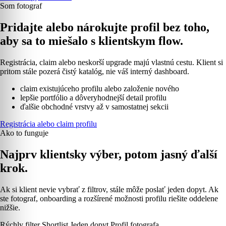
Som fotograf
Pridajte alebo nárokujte profil bez toho,
aby sa to miešalo s klientskym flow.
Registrácia, claim alebo neskorší upgrade majú vlastnú cestu. Klient si
pritom stále pozerá čistý katalóg, nie váš interný dashboard.
claim existujúceho profilu alebo založenie nového
lepšie portfólio a dôveryhodnejší detail profilu
ďalšie obchodné vrstvy až v samostatnej sekcii
Registrácia alebo claim profilu
Ako to funguje
Najprv klientsky výber, potom jasný ďalší
krok.
Ak si klient nevie vybrať z filtrov, stále môže poslať jeden dopyt. Ak
ste fotograf, onboarding a rozšírené možnosti profilu riešite oddelene
nižšie.
Rýchly filter
Shortlist
Jeden dopyt
Profil fotografa