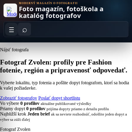
Skip
MODERNÝ MAGAZÍN O FOTOGRAFII
Foto magazín, fotoškola a
to
content
katalóg fotografov
⌕
Nájsť fotografa
Fotograf Zvolen: profily pre Fashion
fotenie, región a pripravenosť odpovedať.
Vyberte lokalitu, typ fotenia a pošlite dopyt fotografom, ktorí sa hodia
k vašej požiadavke.
Zobraziť fotografov
Poslať dopyt shortlistu
Vo výbere
0 profilov
aktuálne publikované výsledky
Priamy dopyt
0 profilov
prijíma dopyty priamo z detailu profilu
Najbližší krok
Jeden brief
ak sa neviete rozhodnúť, odošlite jeden dopyt a
výber sa zúži ďalej
Fotograf Zvolen