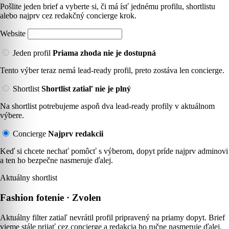
Pošlite jeden brief a vyberte si, či má ísť jednému profilu, shortlistu
alebo najprv cez redakčný concierge krok.
Website
Jeden profil
Priama zhoda nie je dostupná
Tento výber teraz nemá lead-ready profil, preto zostáva len concierge.
Shortlist
Shortlist zatiaľ nie je plný
Na shortlist potrebujeme aspoň dva lead-ready profily v aktuálnom
výbere.
Concierge
Najprv redakcii
Keď si chcete nechať pomôcť s výberom, dopyt príde najprv adminovi
a ten ho bezpečne nasmeruje ďalej.
Aktuálny shortlist
Fashion fotenie · Zvolen
Aktuálny filter zatiaľ nevrátil profil pripravený na priamy dopyt. Brief
vieme stále prijať cez concierge a redakcia ho ručne nasmeruje ďalej.