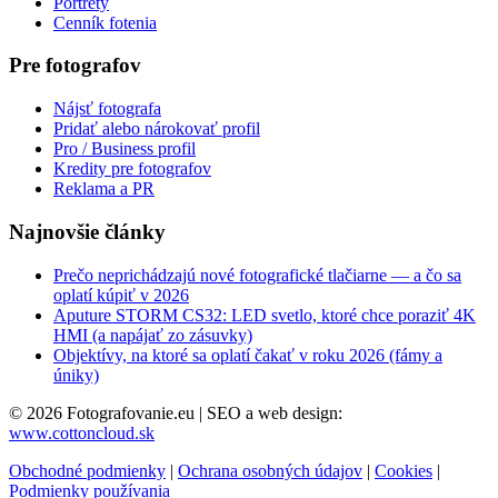
Portréty
Cenník fotenia
Pre fotografov
Nájsť fotografa
Pridať alebo nárokovať profil
Pro / Business profil
Kredity pre fotografov
Reklama a PR
Najnovšie články
Prečo neprichádzajú nové fotografické tlačiarne — a čo sa
oplatí kúpiť v 2026
Aputure STORM CS32: LED svetlo, ktoré chce poraziť 4K
HMI (a napájať zo zásuvky)
Objektívy, na ktoré sa oplatí čakať v roku 2026 (fámy a
úniky)
© 2026 Fotografovanie.eu
|
SEO a web design:
www.cottoncloud.sk
Obchodné podmienky
|
Ochrana osobných údajov
|
Cookies
|
Podmienky používania