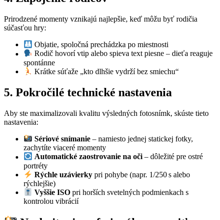
Prirodzené momenty vznikajú najlepšie, keď môžu byť rodičia
súčasťou hry:
Objatie, spoločná prechádzka po miestnosti
Rodič hovorí vtip alebo spieva text piesne – dieťa reaguje
spontánne
Krátke súťaže „kto dlhšie vydrží bez smiechu“
5. Pokročilé technické nastavenia
Aby ste maximalizovali kvalitu výsledných fotosnímk, skúste tieto
nastavenia:
Sériové snímanie
– namiesto jednej statickej fotky,
zachytíte viaceré momenty
Automatické zaostrovanie na oči
– dôležité pre ostré
portréty
Rýchle uzávierky
pri pohybe (napr. 1/250 s alebo
rýchlejšie)
Vyššie ISO
pri horších svetelných podmienkach s
kontrolou vibrácií