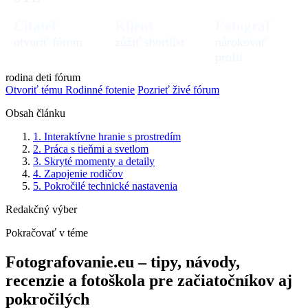
Čitateľ
Klient
Fotograf
otvoriť fórum
zúžiť shortlist
nárokovať
profil
rodina
deti
fórum
Otvoriť tému Rodinné fotenie
Pozrieť živé fórum
Obsah článku
1. Interaktívne hranie s prostredím
2. Práca s tieňmi a svetlom
3. Skryté momenty a detaily
4. Zapojenie rodičov
5. Pokročilé technické nastavenia
Redakčný výber
Pokračovať v téme
Fotografovanie.eu – tipy, návody,
recenzie a fotoškola pre začiatočníkov aj
pokročilých