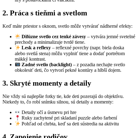
2. Práca s tieňmi a svetlom
Keď máte priestor s oknom, svetlo môže vytvárať nádherné efekty:
Difúzne svetlo cez tenké závesy
– vytvára jemné svetelné
prechody a minimalizuje tvrdé tiene.
Lesk a reflexy
– reflexné povrchy (napr. biela doska
alebo svetlá stena) môžu vyplniť tiene a dodať portrétom
mäkký kontrast.
Zadné svetlo (backlight)
– z pozadia nechajte svetlo
obkolesiť deti, čo vytvorí pekné kontúry a hlbší dojem.
3. Skryté momenty a detaily
Nie vždy sú najlepšie fotky tie, kde deti pozerajú do objektívu.
Niekedy to, čo robí snímku silnou, sú detaily a momenty:
Detaily očí a úsmevu pri hre
Ruky zachytené pri skladaní puzzle alebo farbení
Pohľad od chrbta, keď sa deti sústredia na aktivitu
4. Zapojenie rodičov