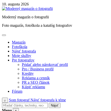
Skip
10. augusta 2026
to
content
Moderný magazín o fotografii
Foto magazín, fotoškola a katalóg fotografov
Magazín
Fotoškola
Nájsť fotografa
Moje služby
Pre fotografov
Pridať alebo nárokovať profil
Pro / Business profil
Kredity
Reklama a cenník
PR a SEO článok
Kúpiť reklamu
Fórum
Som fotograf
Nájsť fotografa k téme
⌕
Nájsť
Menu
×