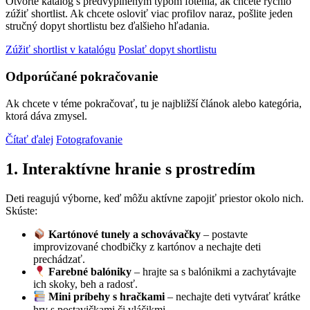
Otvorte katalóg s predvyplneným typom fotenia, ak chcete rýchlo
zúžiť shortlist. Ak chcete osloviť viac profilov naraz, pošlite jeden
stručný dopyt shortlistu bez ďalšieho hľadania.
Zúžiť shortlist v katalógu
Poslať dopyt shortlistu
Odporúčané pokračovanie
Ak chcete v téme pokračovať, tu je najbližší článok alebo kategória,
ktorá dáva zmysel.
Čítať ďalej
Fotografovanie
1. Interaktívne hranie s prostredím
Deti reagujú výborne, keď môžu aktívne zapojiť priestor okolo nich.
Skúste:
Kartónové tunely a schovávačky
– postavte
improvizované chodbičky z kartónov a nechajte deti
prechádzať.
Farebné balóniky
– hrajte sa s balónikmi a zachytávajte
ich skoky, beh a radosť.
Mini príbehy s hračkami
– nechajte deti vytvárať krátke
hry s postavičkami či vláčikmi.