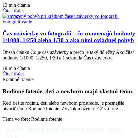
13 min čítania
Čítať ďalej
Fotografovanie
Čas uzávierky vo fotografii – čo znamenajú hodnoty
1/1000, 1/250 alebo 1/30 a ako nimi ovládneš pohyb
Obsah článku Čo je čas uzávierky a prečo je taký dôležitý Ako čítať
hodnoty 1/1000, 1/250, 1/30 a 1 sekunda Čas uzávierky...
19 min čítania
Čítať ďalej
Rodinné fotenie
Rodinné fotenie, deti a newborn majú vlastnú tému.
Keď riešite rodinu, deti alebo newborn prostredie, je presnejšie
otvoriť tému Rodinné fotenie. Zvyšok môžete riešiť vo fóre.
Téma vo fóre: Rodinné fotenie
NAJBLIŽŠÍ KROK PODĽA TOHO, KTO
STE