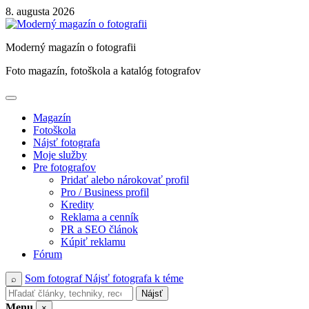
Skip
8. augusta 2026
to
content
Moderný magazín o fotografii
Foto magazín, fotoškola a katalóg fotografov
Magazín
Fotoškola
Nájsť fotografa
Moje služby
Pre fotografov
Pridať alebo nárokovať profil
Pro / Business profil
Kredity
Reklama a cenník
PR a SEO článok
Kúpiť reklamu
Fórum
Som fotograf
Nájsť fotografa k téme
⌕
Nájsť
Menu
×