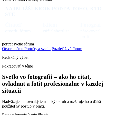
NAJBLIŽŠÍ KROK PODĽA TOHO, KTO
STE
Čitateľ
Klient
Fotograf
otvoriť fórum
zúžiť shortlist
nárokovať
profil
portrét
svetlo
fórum
Otvoriť tému Portréty a svetlo
Pozrieť živé fórum
Redakčný výber
Pokračovať v téme
Svetlo vo fotografii – ako ho citat,
ovladnut a fotit profesionalne v kazdej
situacii
Nadväzuje na rovnaký tematický okruh a rozširuje ho o ďalší
použiteľný postup v praxi.
Fotografovanie
3 min čítania