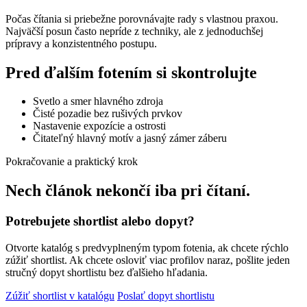
Počas čítania si priebežne porovnávajte rady s vlastnou praxou.
Najväčší posun často nepríde z techniky, ale z jednoduchšej
prípravy a konzistentného postupu.
Pred ďalším fotením si skontrolujte
Svetlo a smer hlavného zdroja
Čisté pozadie bez rušivých prvkov
Nastavenie expozície a ostrosti
Čitateľný hlavný motív a jasný zámer záberu
Pokračovanie a praktický krok
Nech článok nekončí iba pri čítaní.
Potrebujete shortlist alebo dopyt?
Otvorte katalóg s predvyplneným typom fotenia, ak chcete rýchlo
zúžiť shortlist. Ak chcete osloviť viac profilov naraz, pošlite jeden
stručný dopyt shortlistu bez ďalšieho hľadania.
Zúžiť shortlist v katalógu
Poslať dopyt shortlistu