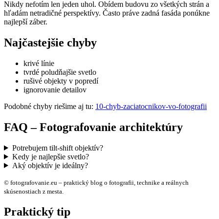
Nikdy nefotím len jeden uhol. Obídem budovu zo všetkých strán a
hľadám netradičné perspektívy. Často práve zadná fasáda ponúkne
najlepší záber.
Najčastejšie chyby
krivé línie
tvrdé poludňajšie svetlo
rušivé objekty v popredí
ignorovanie detailov
Podobné chyby riešime aj tu:
10-chyb-zaciatocnikov-vo-fotografii
FAQ – Fotografovanie architektúry
Potrebujem tilt-shift objektív?
Kedy je najlepšie svetlo?
Aký objektív je ideálny?
© fotografovanie.eu – praktický blog o fotografii, technike a reálnych
skúsenostiach z mesta.
Praktický tip