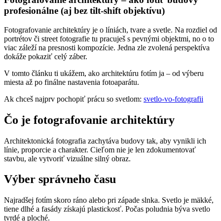
profesionálne (aj bez tilt-shift objektívu)
Fotografovanie architektúry je o líniách, tvare a svetle. Na rozdiel od
portrétov či street fotografie tu pracuješ s pevnými objektmi, no o to
viac záleží na presnosti kompozície. Jedna zle zvolená perspektíva
dokáže pokaziť celý záber.
V tomto článku ti ukážem, ako architektúru fotím ja – od výberu
miesta až po finálne nastavenia fotoaparátu.
Ak chceš najprv pochopiť prácu so svetlom:
svetlo-vo-fotografii
Čo je fotografovanie architektúry
Architektonická fotografia zachytáva budovy tak, aby vynikli ich
línie, proporcie a charakter. Cieľom nie je len zdokumentovať
stavbu, ale vytvoriť vizuálne silný obraz.
Výber správneho času
Najradšej fotím skoro ráno alebo pri západe slnka. Svetlo je mäkké,
tiene dlhé a fasády získajú plastickosť. Počas poludnia býva svetlo
tvrdé a ploché.