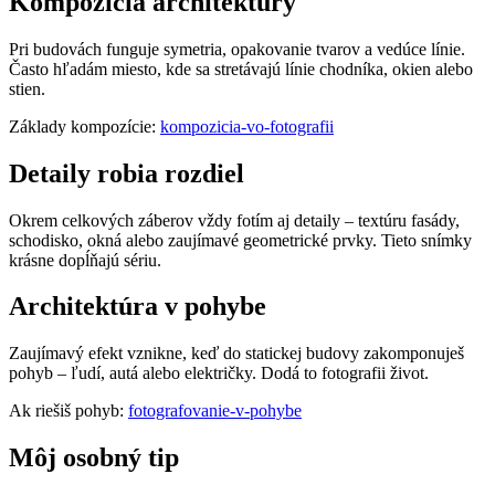
Kompozícia architektúry
Pri budovách funguje symetria, opakovanie tvarov a vedúce línie.
Často hľadám miesto, kde sa stretávajú línie chodníka, okien alebo
stien.
Základy kompozície:
kompozicia-vo-fotografii
Detaily robia rozdiel
Okrem celkových záberov vždy fotím aj detaily – textúru fasády,
schodisko, okná alebo zaujímavé geometrické prvky. Tieto snímky
krásne dopĺňajú sériu.
Architektúra v pohybe
Zaujímavý efekt vznikne, keď do statickej budovy zakomponuješ
pohyb – ľudí, autá alebo električky. Dodá to fotografii život.
Ak riešiš pohyb:
fotografovanie-v-pohybe
Môj osobný tip