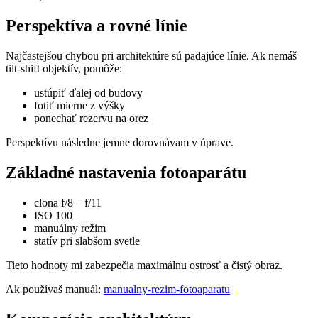
Perspektíva a rovné línie
Najčastejšou chybou pri architektúre sú padajúce línie. Ak nemáš
tilt-shift objektív, pomôže:
ustúpiť ďalej od budovy
fotiť mierne z výšky
ponechať rezervu na orez
Perspektívu následne jemne dorovnávam v úprave.
Základné nastavenia fotoaparátu
clona f/8 – f/11
ISO 100
manuálny režim
statív pri slabšom svetle
Tieto hodnoty mi zabezpečia maximálnu ostrosť a čistý obraz.
Ak používaš manuál:
manualny-rezim-fotoaparatu