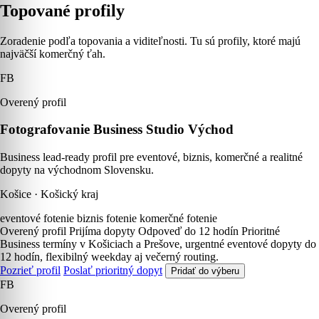
Topované profily
Zoradenie podľa topovania a viditeľnosti. Tu sú profily, ktoré majú
najväčší komerčný ťah.
FB
Overený profil
Fotografovanie Business Studio Východ
Business lead-ready profil pre eventové, biznis, komerčné a realitné
dopyty na východnom Slovensku.
Košice · Košický kraj
eventové fotenie
biznis fotenie
komerčné fotenie
Overený profil
Prijíma dopyty
Odpoveď do 12 hodín
Prioritné
Business termíny v Košiciach a Prešove, urgentné eventové dopyty do
12 hodín, flexibilný weekday aj večerný routing.
Pozrieť profil
Poslať prioritný dopyt
Pridať do výberu
FB
Overený profil