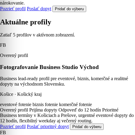
nárokovanie.
Pozrieť profil
Poslať dopyt
Pridať do výberu
Aktuálne profily
Zatiaľ 5 profilov v aktívnom zobrazení.
FB
Overený profil
Fotografovanie Business Studio Východ
Business lead-ready profil pre eventové, biznis, komerčné a realitné
dopyty na východnom Slovensku.
Košice · Košický kraj
eventové fotenie
biznis fotenie
komerčné fotenie
Overený profil
Prijíma dopyty
Odpoveď do 12 hodín
Prioritné
Business termíny v Košiciach a Prešove, urgentné eventové dopyty do
12 hodín, flexibilný weekday aj večerný routing.
Pozrieť profil
Poslať prioritný dopyt
Pridať do výberu
FB