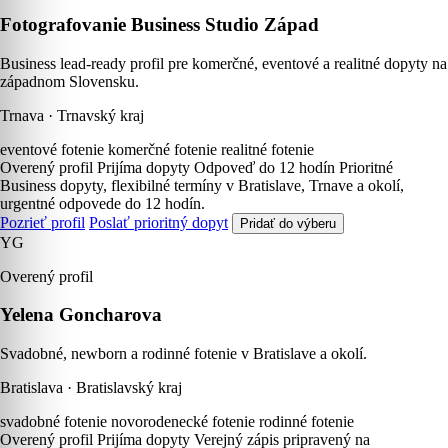
Fotografovanie Business Studio Západ
Business lead-ready profil pre komerčné, eventové a realitné dopyty na
západnom Slovensku.
Trnava · Trnavský kraj
eventové fotenie
komerčné fotenie
realitné fotenie
Overený profil
Prijíma dopyty
Odpoveď do 12 hodín
Prioritné
Business dopyty, flexibilné termíny v Bratislave, Trnave a okolí,
urgentné odpovede do 12 hodín.
Pozrieť profil
Poslať prioritný dopyt
Pridať do výberu
YG
Overený profil
Yelena Goncharova
Svadobné, newborn a rodinné fotenie v Bratislave a okolí.
Bratislava · Bratislavský kraj
svadobné fotenie
novorodenecké fotenie
rodinné fotenie
Overený profil
Prijíma dopyty
Verejný zápis pripravený na