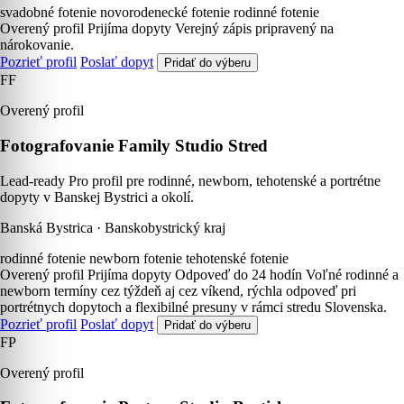
svadobné fotenie
novorodenecké fotenie
rodinné fotenie
Overený profil
Prijíma dopyty
Verejný zápis pripravený na
nárokovanie.
Pozrieť profil
Poslať dopyt
Pridať do výberu
FF
Overený profil
Fotografovanie Family Studio Stred
Lead-ready Pro profil pre rodinné, newborn, tehotenské a portrétne
dopyty v Banskej Bystrici a okolí.
Banská Bystrica · Banskobystrický kraj
rodinné fotenie
newborn fotenie
tehotenské fotenie
Overený profil
Prijíma dopyty
Odpoveď do 24 hodín
Voľné rodinné a
newborn termíny cez týždeň aj cez víkend, rýchla odpoveď pri
portrétnych dopytoch a flexibilné presuny v rámci stredu Slovenska.
Pozrieť profil
Poslať dopyt
Pridať do výberu
FP
Overený profil