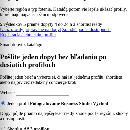
Vyberte región a typ fotenia. Katalóg potom vie lepšie ukázať profily,
ktoré majú najväčšiu šancu odpovedať.
5
výsledkov
5
priame dopyty
4
do 24 h
3
shortlist ready
Ukáž profily pripravené na dopyt
Zoradiť podľa dostupnosti
Registrácia alebo claim profilu
Smart dopyt z katalógu
Pošlite jeden dopyt bez hľadania po
desiatich profiloch
Pošlite jeden brief a vyberte si, či má ísť jednému profilu, shortlistu
alebo najprv cez redakčný concierge krok.
Website
Jeden profil
Fotografovanie Business Studio Východ
Dopyt pôjde priamo najlepšej lead-ready zhode podľa regiónu, služby
a dostupnosti.
Shortlist
Až 3 profilov