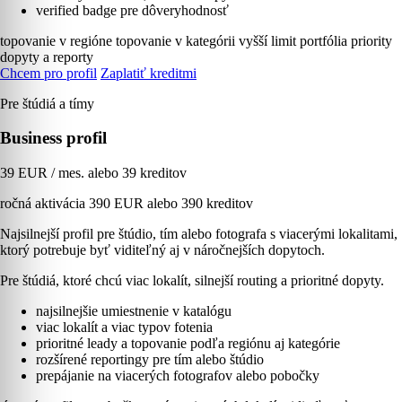
verified badge pre dôveryhodnosť
topovanie v regióne
topovanie v kategórii
vyšší limit portfólia
priority
dopyty a reporty
Chcem pro profil
Zaplatiť kreditmi
Pre štúdiá a tímy
Business profil
39 EUR / mes. alebo 39 kreditov
ročná aktivácia 390 EUR alebo 390 kreditov
Najsilnejší profil pre štúdio, tím alebo fotografa s viacerými lokalitami,
ktorý potrebuje byť viditeľný aj v náročnejších dopytoch.
Pre štúdiá, ktoré chcú viac lokalít, silnejší routing a prioritné dopyty.
najsilnejšie umiestnenie v katalógu
viac lokalít a viac typov fotenia
prioritné leady a topovanie podľa regiónu aj kategórie
rozšírené reportingy pre tím alebo štúdio
prepájanie na viacerých fotografov alebo pobočky