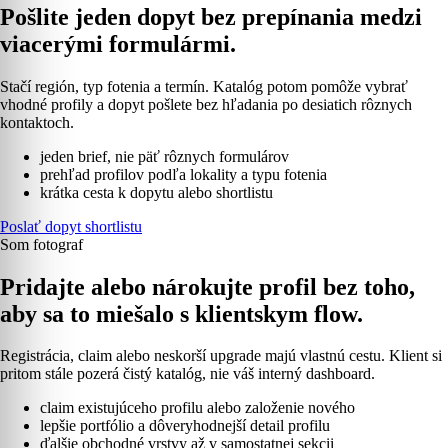
Pošlite jeden dopyt bez prepínania medzi
viacerými formulármi.
Stačí región, typ fotenia a termín. Katalóg potom pomôže vybrať
vhodné profily a dopyt pošlete bez hľadania po desiatich rôznych
kontaktoch.
jeden brief, nie päť rôznych formulárov
prehľad profilov podľa lokality a typu fotenia
krátka cesta k dopytu alebo shortlistu
Poslať dopyt shortlistu
Som fotograf
Pridajte alebo nárokujte profil bez toho,
aby sa to miešalo s klientskym flow.
Registrácia, claim alebo neskorší upgrade majú vlastnú cestu. Klient si
pritom stále pozerá čistý katalóg, nie váš interný dashboard.
claim existujúceho profilu alebo založenie nového
lepšie portfólio a dôveryhodnejší detail profilu
ďalšie obchodné vrstvy až v samostatnej sekcii