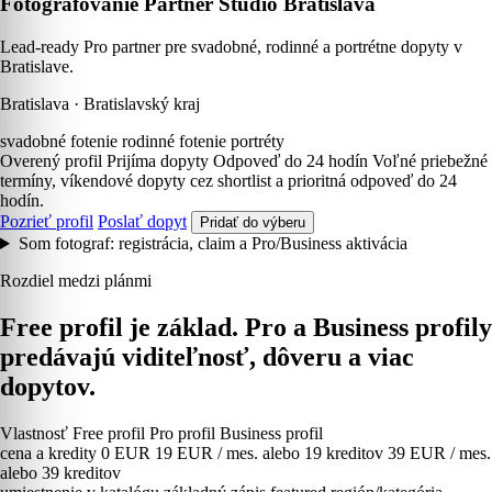
Fotografovanie Partner Studio Bratislava
Lead-ready Pro partner pre svadobné, rodinné a portrétne dopyty v
Bratislave.
Bratislava · Bratislavský kraj
svadobné fotenie
rodinné fotenie
portréty
Overený profil
Prijíma dopyty
Odpoveď do 24 hodín
Voľné priebežné
termíny, víkendové dopyty cez shortlist a prioritná odpoveď do 24
hodín.
Pozrieť profil
Poslať dopyt
Pridať do výberu
Som fotograf: registrácia, claim a Pro/Business aktivácia
Rozdiel medzi plánmi
Free profil je základ. Pro a Business profily
predávajú viditeľnosť, dôveru a viac
dopytov.
Vlastnosť
Free profil
Pro profil
Business profil
cena a kredity
0 EUR
19 EUR / mes. alebo 19 kreditov
39 EUR / mes.
alebo 39 kreditov