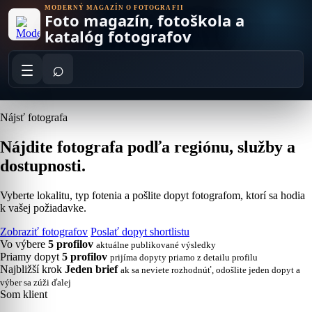
Skip
MODERNÝ MAGAZÍN O FOTOGRAFII
Foto magazín, fotoškola a
to
content
katalóg fotografov
⌕
Nájsť fotografa
Nájdite fotografa podľa regiónu, služby a
dostupnosti.
Vyberte lokalitu, typ fotenia a pošlite dopyt fotografom, ktorí sa hodia
k vašej požiadavke.
Zobraziť fotografov
Poslať dopyt shortlistu
Vo výbere
5 profilov
aktuálne publikované výsledky
Priamy dopyt
5 profilov
prijíma dopyty priamo z detailu profilu
Najbližší krok
Jeden brief
ak sa neviete rozhodnúť, odošlite jeden dopyt a
výber sa zúži ďalej
Som klient