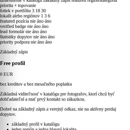
umiestnenie v katalógu
základný zápis
featured región/kategória
priorita + topovanie
fotiek v portfóliu
3
18
30
lokalít alebo regiónov
1
3
6
featured pozícia
nie
áno
áno
verified badge
nie
áno
áno
lead formulár
nie
áno
áno
štatistiky dopytov
nie
áno
áno
priority podpora
nie
áno
áno
Základný zápis
Free profil
0 EUR
bez kreditov a bez mesačného poplatku
Základná viditeľnosť v katalógu pre fotografov, ktorí chcú byť
dohľadateľní a mať prvý kontakt so zákazkou.
Dobré na základný zápis a verejný odkaz, nie na aktívny predaj
dopytov.
základný profil v katalógu
jeden región a jedna hlavná lokalita