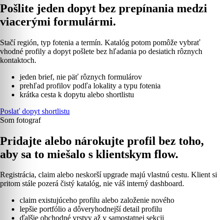
Pošlite jeden dopyt bez prepínania medzi
viacerými formulármi.
Stačí región, typ fotenia a termín. Katalóg potom pomôže vybrať
vhodné profily a dopyt pošlete bez hľadania po desiatich rôznych
kontaktoch.
jeden brief, nie päť rôznych formulárov
prehľad profilov podľa lokality a typu fotenia
krátka cesta k dopytu alebo shortlistu
Poslať dopyt shortlistu
Som fotograf
Pridajte alebo nárokujte profil bez toho,
aby sa to miešalo s klientskym flow.
Registrácia, claim alebo neskorší upgrade majú vlastnú cestu. Klient si
pritom stále pozerá čistý katalóg, nie váš interný dashboard.
claim existujúceho profilu alebo založenie nového
lepšie portfólio a dôveryhodnejší detail profilu
ďalšie obchodné vrstvy až v samostatnej sekcii