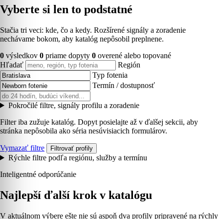
Vyberte si len to podstatné
Stačia tri veci: kde, čo a kedy. Rozšírené signály a zoradenie
nechávame bokom, aby katalóg nepôsobil preplnene.
0
výsledkov
0
priame dopyty
0
overené alebo topované
Hľadať
Región
Typ fotenia
Termín / dostupnosť
Pokročilé filtre, signály profilu a zoradenie
Filter iba zužuje katalóg. Dopyt posielajte až v ďalšej sekcii, aby
stránka nepôsobila ako séria nesúvisiacich formulárov.
Vymazať filtre
Filtrovať profily
Rýchle filtre podľa regiónu, služby a termínu
Inteligentné odporúčanie
Najlepší ďalší krok v katalógu
V aktuálnom výbere ešte nie sú aspoň dva profily pripravené na rýchly