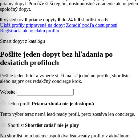
priamy dopyt. Pomôže širší región, dostupnostné zoradenie alebo jeden
spoločný dopyt.
0
výsledkov
0
priame dopyty
0
do 24 h
0
shortlist ready
Ukáž profily pripravené na dopyt
Zoradiť podľa dostupnosti
Registrácia alebo claim profilu
Smart dopyt z katalógu
Pošlite jeden dopyt bez hľadania po
desiatich profiloch
Pošlite jeden brief a vyberte si, či má ísť jednému profilu, shortlistu
alebo najprv cez redakčný concierge krok.
Website
Jeden profil
Priama zhoda nie je dostupná
Tento výber teraz nemá lead-ready profil, preto zostáva len concierge.
Shortlist
Shortlist zatiaľ nie je plný
Na shortlist potrebujeme aspoň dva lead-ready profily v aktuálnom