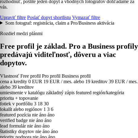
rozhodnúť, pošlite jeden dopyt a vhodných fotografov dohľadáme za
vás.
Upraviť filtre
Poslať dopyt shortlistu
Vymazať filtre
Som fotograf: registrácia, claim a Pro/Business aktivácia
Rozdiel medzi plánmi
Free profil je základ. Pro a Business profily
predávajú viditeľnosť, dôveru a viac
dopytov.
Vlastnosť
Free profil
Pro profil
Business profil
cena a kredity
0 EUR
19 EUR / mes. alebo 19 kreditov
39 EUR / mes.
alebo 39 kreditov
umiestnenie v katalógu
základný zápis
featured región/kategória
priorita + topovanie
fotiek v portfóliu
3
18
30
lokalít alebo regiónov
1
3
6
featured pozícia
nie
áno
áno
verified badge
nie
áno
áno
lead formulár
nie
áno
áno
štatistiky dopytov
nie
áno
áno
priority podpora
nie
áno
áno