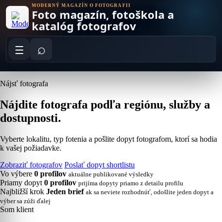
Skip
MODERNÝ MAGAZÍN O FOTOGRAFII
Foto magazín, fotoškola a
to
content
katalóg fotografov
⌕
Nájsť fotografa
Nájdite fotografa podľa regiónu, služby a
dostupnosti.
Vyberte lokalitu, typ fotenia a pošlite dopyt fotografom, ktorí sa hodia
k vašej požiadavke.
Zobraziť fotografov
Poslať dopyt shortlistu
Vo výbere
0 profilov
aktuálne publikované výsledky
Priamy dopyt
0 profilov
prijíma dopyty priamo z detailu profilu
Najbližší krok
Jeden brief
ak sa neviete rozhodnúť, odošlite jeden dopyt a
výber sa zúži ďalej
Som klient