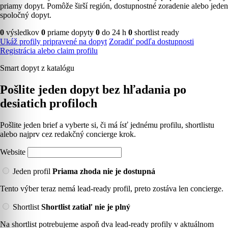
priamy dopyt. Pomôže širší región, dostupnostné zoradenie alebo jeden
spoločný dopyt.
0
výsledkov
0
priame dopyty
0
do 24 h
0
shortlist ready
Ukáž profily pripravené na dopyt
Zoradiť podľa dostupnosti
Registrácia alebo claim profilu
Smart dopyt z katalógu
Pošlite jeden dopyt bez hľadania po
desiatich profiloch
Pošlite jeden brief a vyberte si, či má ísť jednému profilu, shortlistu
alebo najprv cez redakčný concierge krok.
Website
Jeden profil
Priama zhoda nie je dostupná
Tento výber teraz nemá lead-ready profil, preto zostáva len concierge.
Shortlist
Shortlist zatiaľ nie je plný
Na shortlist potrebujeme aspoň dva lead-ready profily v aktuálnom