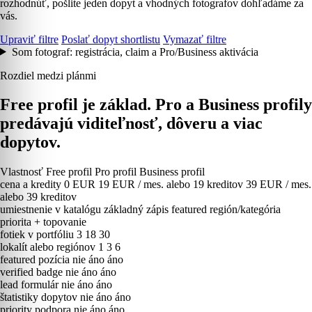
rozhodnúť, pošlite jeden dopyt a vhodných fotografov dohľadáme za
vás.
Upraviť filtre
Poslať dopyt shortlistu
Vymazať filtre
Som fotograf: registrácia, claim a Pro/Business aktivácia
Rozdiel medzi plánmi
Free profil je základ. Pro a Business profily
predávajú viditeľnosť, dôveru a viac
dopytov.
Vlastnosť
Free profil
Pro profil
Business profil
cena a kredity
0 EUR
19 EUR / mes. alebo 19 kreditov
39 EUR / mes.
alebo 39 kreditov
umiestnenie v katalógu
základný zápis
featured región/kategória
priorita + topovanie
fotiek v portfóliu
3
18
30
lokalít alebo regiónov
1
3
6
featured pozícia
nie
áno
áno
verified badge
nie
áno
áno
lead formulár
nie
áno
áno
štatistiky dopytov
nie
áno
áno
priority podpora
nie
áno
áno