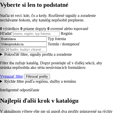
Vyberte si len to podstatné
Stačia tri veci: kde, čo a kedy. Rozšírené signály a zoradenie
nechávame bokom, aby katalóg nepôsobil preplnene.
0
výsledkov
0
priame dopyty
0
overené alebo topované
Hľadať
Región
Typ fotenia
Termín / dostupnosť
Pokročilé filtre, signály profilu a zoradenie
Filter iba zužuje katalóg. Dopyt posielajte až v ďalšej sekcii, aby
stránka nepôsobila ako séria nesúvisiacich formulárov.
Vymazať filtre
Filtrovať profily
Rýchle filtre podľa regiónu, služby a termínu
Inteligentné odporúčanie
Najlepší ďalší krok v katalógu
V aktuálnom výbere ešte nie sú aspoň dva profily pripravené na rýchly