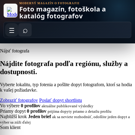
Skip
MODERNÝ MAGAZÍN O FOTOGRAFII
Foto magazín, fotoškola a
to
content
katalóg fotografov
⌕
Nájsť fotografa
Nájdite fotografa podľa regiónu, služby a
dostupnosti.
Vyberte lokalitu, typ fotenia a pošlite dopyt fotografom, ktorí sa hodia
k vašej požiadavke.
Zobraziť fotografov
Poslať dopyt shortlistu
Vo výbere
0 profilov
aktuálne publikované výsledky
Priamy dopyt
0 profilov
prijíma dopyty priamo z detailu profilu
Najbližší krok
Jeden brief
ak sa neviete rozhodnúť, odošlite jeden dopyt a
výber sa zúži ďalej
Som klient