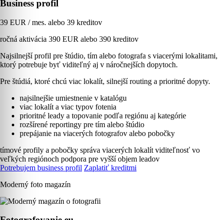
Business profil
39 EUR / mes. alebo 39 kreditov
ročná aktivácia 390 EUR alebo 390 kreditov
Najsilnejší profil pre štúdio, tím alebo fotografa s viacerými lokalitami,
ktorý potrebuje byť viditeľný aj v náročnejších dopytoch.
Pre štúdiá, ktoré chcú viac lokalít, silnejší routing a prioritné dopyty.
najsilnejšie umiestnenie v katalógu
viac lokalít a viac typov fotenia
prioritné leady a topovanie podľa regiónu aj kategórie
rozšírené reportingy pre tím alebo štúdio
prepájanie na viacerých fotografov alebo pobočky
tímové profily a pobočky
správa viacerých lokalít
viditeľnosť vo
veľkých regiónoch
podpora pre vyšší objem leadov
Potrebujem business profil
Zaplatiť kreditmi
Moderný foto magazín
Fotografovanie.eu