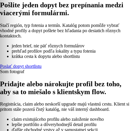
Pošlite jeden dopyt bez prepínania medzi
viacerými formulármi.
Stačí región, typ fotenia a termín. Katalóg potom pomôže vybrať
vhodné profily a dopyt pošlete bez hľadania po desiatich rôznych
kontaktoch.
jeden brief, nie päť rôznych formulárov
prehľad profilov podľa lokality a typu fotenia
krátka cesta k dopytu alebo shortlistu
Poslať dopyt shortlistu
Som fotograf
Pridajte alebo nárokujte profil bez toho,
aby sa to miešalo s klientskym flow.
Registrácia, claim alebo neskorší upgrade majú vlastnú cestu. Klient si
pritom stále pozerá čistý katalóg, nie váš interný dashboard.
claim existujúceho profilu alebo založenie nového
lepšie portfólio a dôveryhodnejší detail profilu
ďalšie obchodné vrstvy až v samostatnej sekcii