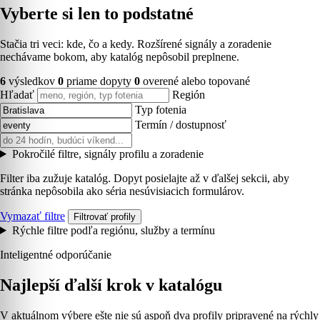
Vyberte si len to podstatné
Stačia tri veci: kde, čo a kedy. Rozšírené signály a zoradenie
nechávame bokom, aby katalóg nepôsobil preplnene.
6
výsledkov
0
priame dopyty
0
overené alebo topované
Hľadať
Región
Typ fotenia
Termín / dostupnosť
Pokročilé filtre, signály profilu a zoradenie
Filter iba zužuje katalóg. Dopyt posielajte až v ďalšej sekcii, aby
stránka nepôsobila ako séria nesúvisiacich formulárov.
Vymazať filtre
Filtrovať profily
Rýchle filtre podľa regiónu, služby a termínu
Inteligentné odporúčanie
Najlepší ďalší krok v katalógu
V aktuálnom výbere ešte nie sú aspoň dva profily pripravené na rýchly