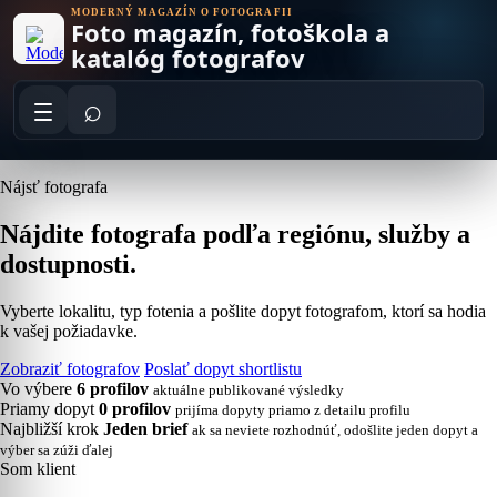
Skip
MODERNÝ MAGAZÍN O FOTOGRAFII
Foto magazín, fotoškola a
to
content
katalóg fotografov
⌕
Nájsť fotografa
Nájdite fotografa podľa regiónu, služby a
dostupnosti.
Vyberte lokalitu, typ fotenia a pošlite dopyt fotografom, ktorí sa hodia
k vašej požiadavke.
Zobraziť fotografov
Poslať dopyt shortlistu
Vo výbere
6 profilov
aktuálne publikované výsledky
Priamy dopyt
0 profilov
prijíma dopyty priamo z detailu profilu
Najbližší krok
Jeden brief
ak sa neviete rozhodnúť, odošlite jeden dopyt a
výber sa zúži ďalej
Som klient