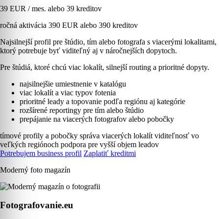
39 EUR / mes. alebo 39 kreditov
ročná aktivácia 390 EUR alebo 390 kreditov
Najsilnejší profil pre štúdio, tím alebo fotografa s viacerými lokalitami,
ktorý potrebuje byť viditeľný aj v náročnejších dopytoch.
Pre štúdiá, ktoré chcú viac lokalít, silnejší routing a prioritné dopyty.
najsilnejšie umiestnenie v katalógu
viac lokalít a viac typov fotenia
prioritné leady a topovanie podľa regiónu aj kategórie
rozšírené reportingy pre tím alebo štúdio
prepájanie na viacerých fotografov alebo pobočky
tímové profily a pobočky
správa viacerých lokalít
viditeľnosť vo
veľkých regiónoch
podpora pre vyšší objem leadov
Potrebujem business profil
Zaplatiť kreditmi
Moderný foto magazín
Fotografovanie.eu