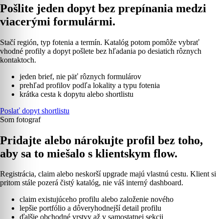
Pošlite jeden dopyt bez prepínania medzi
viacerými formulármi.
Stačí región, typ fotenia a termín. Katalóg potom pomôže vybrať
vhodné profily a dopyt pošlete bez hľadania po desiatich rôznych
kontaktoch.
jeden brief, nie päť rôznych formulárov
prehľad profilov podľa lokality a typu fotenia
krátka cesta k dopytu alebo shortlistu
Poslať dopyt shortlistu
Som fotograf
Pridajte alebo nárokujte profil bez toho,
aby sa to miešalo s klientskym flow.
Registrácia, claim alebo neskorší upgrade majú vlastnú cestu. Klient si
pritom stále pozerá čistý katalóg, nie váš interný dashboard.
claim existujúceho profilu alebo založenie nového
lepšie portfólio a dôveryhodnejší detail profilu
ďalšie obchodné vrstvy až v samostatnej sekcii