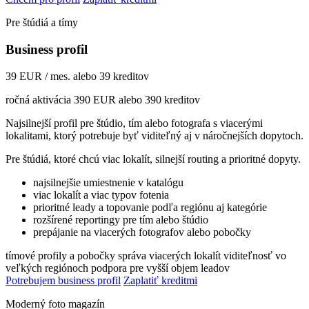
Pre štúdiá a tímy
Business profil
39 EUR / mes. alebo 39 kreditov
ročná aktivácia 390 EUR alebo 390 kreditov
Najsilnejší profil pre štúdio, tím alebo fotografa s viacerými
lokalitami, ktorý potrebuje byť viditeľný aj v náročnejších dopytoch.
Pre štúdiá, ktoré chcú viac lokalít, silnejší routing a prioritné dopyty.
najsilnejšie umiestnenie v katalógu
viac lokalít a viac typov fotenia
prioritné leady a topovanie podľa regiónu aj kategórie
rozšírené reportingy pre tím alebo štúdio
prepájanie na viacerých fotografov alebo pobočky
tímové profily a pobočky
správa viacerých lokalít
viditeľnosť vo
veľkých regiónoch
podpora pre vyšší objem leadov
Potrebujem business profil
Zaplatiť kreditmi
Moderný foto magazín