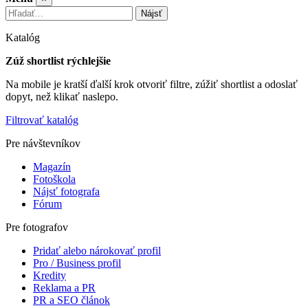
Nájsť
Katalóg
Zúž shortlist rýchlejšie
Na mobile je kratší ďalší krok otvoriť filtre, zúžiť shortlist a odoslať
dopyt, než klikať naslepo.
Filtrovať katalóg
Pre návštevníkov
Magazín
Fotoškola
Nájsť fotografa
Fórum
Pre fotografov
Pridať alebo nárokovať profil
Pro / Business profil
Kredity
Reklama a PR
PR a SEO článok