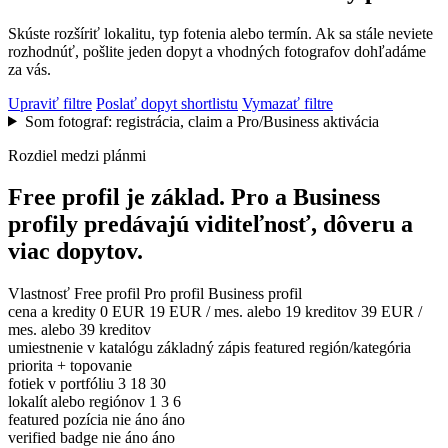
Skúste rozšíriť lokalitu, typ fotenia alebo termín. Ak sa stále neviete
rozhodnúť, pošlite jeden dopyt a vhodných fotografov dohľadáme
za vás.
Upraviť filtre
Poslať dopyt shortlistu
Vymazať filtre
Som fotograf: registrácia, claim a Pro/Business aktivácia
Rozdiel medzi plánmi
Free profil je základ. Pro a Business
profily predávajú viditeľnosť, dôveru a
viac dopytov.
Vlastnosť
Free profil
Pro profil
Business profil
cena a kredity
0 EUR
19 EUR / mes. alebo 19 kreditov
39 EUR /
mes. alebo 39 kreditov
umiestnenie v katalógu
základný zápis
featured región/kategória
priorita + topovanie
fotiek v portfóliu
3
18
30
lokalít alebo regiónov
1
3
6
featured pozícia
nie
áno
áno
verified badge
nie
áno
áno