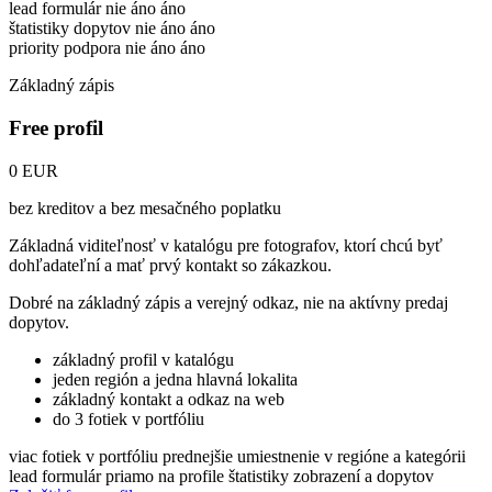
lead formulár
nie
áno
áno
štatistiky dopytov
nie
áno
áno
priority podpora
nie
áno
áno
Základný zápis
Free profil
0 EUR
bez kreditov a bez mesačného poplatku
Základná viditeľnosť v katalógu pre fotografov, ktorí chcú byť
dohľadateľní a mať prvý kontakt so zákazkou.
Dobré na základný zápis a verejný odkaz, nie na aktívny predaj
dopytov.
základný profil v katalógu
jeden región a jedna hlavná lokalita
základný kontakt a odkaz na web
do 3 fotiek v portfóliu
viac fotiek v portfóliu
prednejšie umiestnenie v regióne a kategórii
lead formulár priamo na profile
štatistiky zobrazení a dopytov