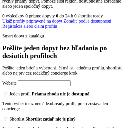
rýchly priamy dopyt. Pomôže širší región, dostupnostné zoradenie
alebo jeden spoločný dopyt.
0
výsledkov
0
priame dopyty
0
do 24 h
0
shortlist ready
Ukáž profily pripravené na dopyt
Zoradiť podľa dostupnosti
Registrácia alebo claim profilu
Smart dopyt z katalógu
Pošlite jeden dopyt bez hľadania po
desiatich profiloch
Pošlite jeden brief a vyberte si, či má ísť jednému profilu, shortlistu
alebo najprv cez redakčný concierge krok.
Website
Jeden profil
Priama zhoda nie je dostupná
Tento výber teraz nemá lead-ready profil, preto zostáva len
concierge.
Shortlist
Shortlist zatiaľ nie je plný