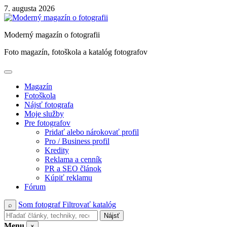
Skip
7. augusta 2026
to
content
Moderný magazín o fotografii
Foto magazín, fotoškola a katalóg fotografov
Magazín
Fotoškola
Nájsť fotografa
Moje služby
Pre fotografov
Pridať alebo nárokovať profil
Pro / Business profil
Kredity
Reklama a cenník
PR a SEO článok
Kúpiť reklamu
Fórum
Som fotograf
Filtrovať katalóg
⌕
Nájsť
Menu
×