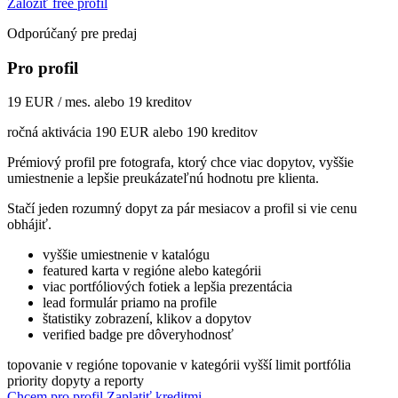
Založiť free profil
Odporúčaný pre predaj
Pro profil
19 EUR / mes. alebo 19 kreditov
ročná aktivácia 190 EUR alebo 190 kreditov
Prémiový profil pre fotografa, ktorý chce viac dopytov, vyššie
umiestnenie a lepšie preukázateľnú hodnotu pre klienta.
Stačí jeden rozumný dopyt za pár mesiacov a profil si vie cenu
obhájiť.
vyššie umiestnenie v katalógu
featured karta v regióne alebo kategórii
viac portfóliových fotiek a lepšia prezentácia
lead formulár priamo na profile
štatistiky zobrazení, klikov a dopytov
verified badge pre dôveryhodnosť
topovanie v regióne
topovanie v kategórii
vyšší limit portfólia
priority dopyty a reporty
Chcem pro profil
Zaplatiť kreditmi