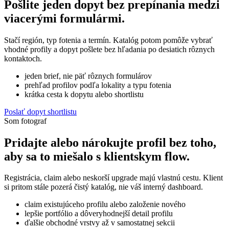
Pošlite jeden dopyt bez prepínania medzi
viacerými formulármi.
Stačí región, typ fotenia a termín. Katalóg potom pomôže vybrať
vhodné profily a dopyt pošlete bez hľadania po desiatich rôznych
kontaktoch.
jeden brief, nie päť rôznych formulárov
prehľad profilov podľa lokality a typu fotenia
krátka cesta k dopytu alebo shortlistu
Poslať dopyt shortlistu
Som fotograf
Pridajte alebo nárokujte profil bez toho,
aby sa to miešalo s klientskym flow.
Registrácia, claim alebo neskorší upgrade majú vlastnú cestu. Klient
si pritom stále pozerá čistý katalóg, nie váš interný dashboard.
claim existujúceho profilu alebo založenie nového
lepšie portfólio a dôveryhodnejší detail profilu
ďalšie obchodné vrstvy až v samostatnej sekcii