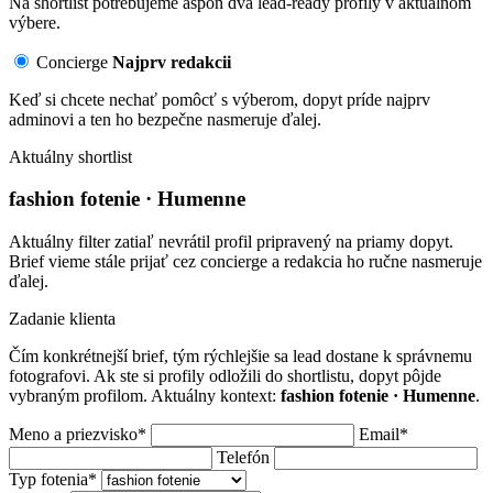
Na shortlist potrebujeme aspoň dva lead-ready profily v aktuálnom
výbere.
Concierge
Najprv redakcii
Keď si chcete nechať pomôcť s výberom, dopyt príde najprv
adminovi a ten ho bezpečne nasmeruje ďalej.
Aktuálny shortlist
fashion fotenie · Humenne
Aktuálny filter zatiaľ nevrátil profil pripravený na priamy dopyt.
Brief vieme stále prijať cez concierge a redakcia ho ručne nasmeruje
ďalej.
Zadanie klienta
Čím konkrétnejší brief, tým rýchlejšie sa lead dostane k správnemu
fotografovi. Ak ste si profily odložili do shortlistu, dopyt pôjde
vybraným profilom. Aktuálny kontext:
fashion fotenie · Humenne
.
Meno a priezvisko*
Email*
Telefón
Typ fotenia*