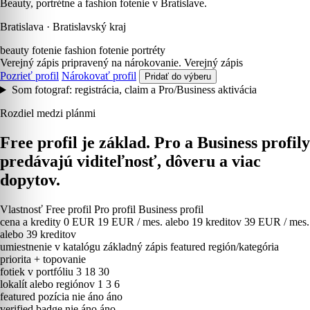
Beauty, portrétne a fashion fotenie v Bratislave.
Bratislava · Bratislavský kraj
beauty fotenie
fashion fotenie
portréty
Verejný zápis pripravený na nárokovanie.
Verejný zápis
Pozrieť profil
Nárokovať profil
Pridať do výberu
Som fotograf: registrácia, claim a Pro/Business aktivácia
Rozdiel medzi plánmi
Free profil je základ. Pro a Business profily
predávajú viditeľnosť, dôveru a viac
dopytov.
Vlastnosť
Free profil
Pro profil
Business profil
cena a kredity
0 EUR
19 EUR / mes. alebo 19 kreditov
39 EUR / mes.
alebo 39 kreditov
umiestnenie v katalógu
základný zápis
featured región/kategória
priorita + topovanie
fotiek v portfóliu
3
18
30
lokalít alebo regiónov
1
3
6
featured pozícia
nie
áno
áno
verified badge
nie
áno
áno