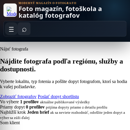
Skip
MODERNÝ MAGAZÍN O FOTOGRAFII
Foto magazín, fotoškola a
to
content
katalóg fotografov
⌕
Nájsť fotografa
Nájdite fotografa podľa regiónu, služby a
dostupnosti.
Vyberte lokalitu, typ fotenia a pošlite dopyt fotografom, ktorí sa hodia
k vašej požiadavke.
Zobraziť fotografov
Poslať dopyt shortlistu
Vo výbere
1 profilov
aktuálne publikované výsledky
Priamy dopyt
0 profilov
prijíma dopyty priamo z detailu profilu
Najbližší krok
Jeden brief
ak sa neviete rozhodnúť, odošlite jeden dopyt a
výber sa zúži ďalej
Som klient