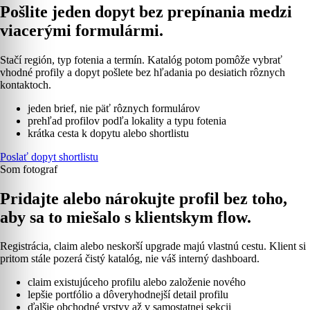
Pošlite jeden dopyt bez prepínania medzi
viacerými formulármi.
Stačí región, typ fotenia a termín. Katalóg potom pomôže vybrať
vhodné profily a dopyt pošlete bez hľadania po desiatich rôznych
kontaktoch.
jeden brief, nie päť rôznych formulárov
prehľad profilov podľa lokality a typu fotenia
krátka cesta k dopytu alebo shortlistu
Poslať dopyt shortlistu
Som fotograf
Pridajte alebo nárokujte profil bez toho,
aby sa to miešalo s klientskym flow.
Registrácia, claim alebo neskorší upgrade majú vlastnú cestu. Klient si
pritom stále pozerá čistý katalóg, nie váš interný dashboard.
claim existujúceho profilu alebo založenie nového
lepšie portfólio a dôveryhodnejší detail profilu
ďalšie obchodné vrstvy až v samostatnej sekcii