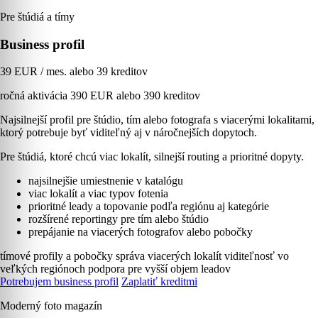
Pre štúdiá a tímy
Business profil
39 EUR / mes. alebo 39 kreditov
ročná aktivácia 390 EUR alebo 390 kreditov
Najsilnejší profil pre štúdio, tím alebo fotografa s viacerými lokalitami,
ktorý potrebuje byť viditeľný aj v náročnejších dopytoch.
Pre štúdiá, ktoré chcú viac lokalít, silnejší routing a prioritné dopyty.
najsilnejšie umiestnenie v katalógu
viac lokalít a viac typov fotenia
prioritné leady a topovanie podľa regiónu aj kategórie
rozšírené reportingy pre tím alebo štúdio
prepájanie na viacerých fotografov alebo pobočky
tímové profily a pobočky
správa viacerých lokalít
viditeľnosť vo
veľkých regiónoch
podpora pre vyšší objem leadov
Potrebujem business profil
Zaplatiť kreditmi
Moderný foto magazín