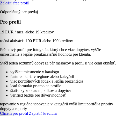
Založiť free profil
Odporúčaný pre predaj
Pro profil
19 EUR / mes. alebo 19 kreditov
ročná aktivácia 190 EUR alebo 190 kreditov
Prémiový profil pre fotografa, ktorý chce viac dopytov, vyššie
umiestnenie a lepšie preukázateľnú hodnotu pre klienta.
Stačí jeden rozumný dopyt za pár mesiacov a profil si vie cenu obhájiť.
vyššie umiestnenie v katalógu
featured karta v regióne alebo kategórii
viac portfóliových fotiek a lepšia prezentácia
lead formulár priamo na profile
štatistiky zobrazení, klikov a dopytov
verified badge pre dôveryhodnosť
topovanie v regióne
topovanie v kategórii
vyšší limit portfólia
priority
dopyty a reporty
Chcem pro profil
Zaplatiť kreditmi