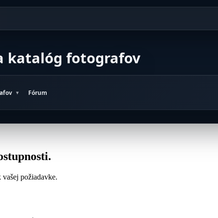
a katalóg fotografov
rafov
Fórum
ostupnosti.
 k vašej požiadavke.