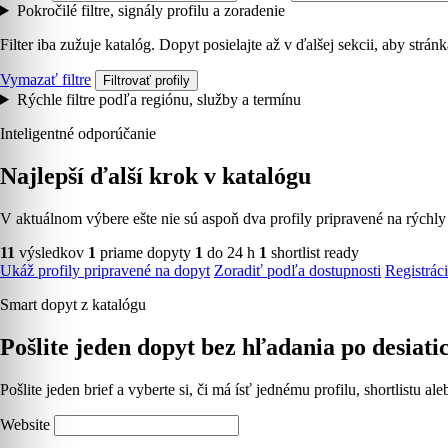
Pokročilé filtre, signály profilu a zoradenie
Filter iba zužuje katalóg. Dopyt posielajte až v ďalšej sekcii, aby strá
Vymazať filtre
Filtrovať profily
Rýchle filtre podľa regiónu, služby a termínu
Inteligentné odporúčanie
Najlepší ďalší krok v katalógu
V aktuálnom výbere ešte nie sú aspoň dva profily pripravené na rýchly
11
výsledkov
1
priame dopyty
1
do 24 h
1
shortlist ready
Ukáž profily pripravené na dopyt
Zoradiť podľa dostupnosti
Registráci
Smart dopyt z katalógu
Pošlite jeden dopyt bez hľadania po desiati
Pošlite jeden brief a vyberte si, či má ísť jednému profilu, shortlistu a
Website