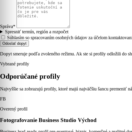
Správa*
Spresniť termín, región a rozpočet
Súhlasím so spracovaním osobných údajov za účelom kontaktovani
Odoslať dopyt
Dopyt smeruje podľa zvoleného režimu. Ak ste si profily odložili do sh
Vybrané profily
Odporúčané profily
Najvyššie sa zobrazujú profily, ktoré majú najväčšiu šancu premeniť ná
FB
Overený profil
Fotografovanie Business Studio Východ
Business lead-ready profil pre eventové, biznis, komerčné a realitné