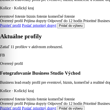
Košice · Košický kraj
eventové fotenie
biznis fotenie
komerčné fotenie
Overený profil
Prijíma dopyty
Odpoveď do 12 hodín
Prioritné Busine
Pozrieť profil
Poslať prioritný dopyt
Pridať do výberu
Aktuálne profily
Zatiaľ 11 profilov v aktívnom zobrazení.
FB
Overený profil
Fotografovanie Business Studio Východ
Business lead-ready profil pre eventové, biznis, komerčné a realitné
Košice · Košický kraj
eventové fotenie
biznis fotenie
komerčné fotenie
Overený profil
Prijíma dopyty
Odpoveď do 12 hodín
Prioritné Busine
Pozrieť profil
Poslať prioritný dopyt
Pridať do výberu