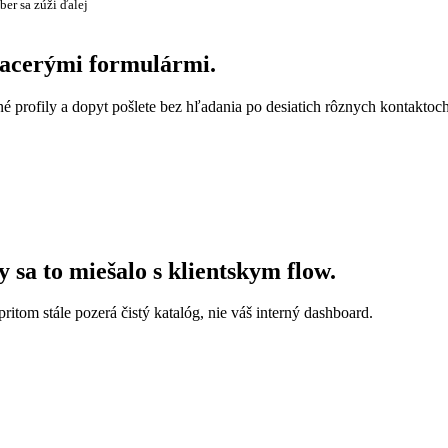
ber sa zúži ďalej
viacerými formulármi.
é profily a dopyt pošlete bez hľadania po desiatich rôznych kontaktoch
y sa to miešalo s klientskym flow.
pritom stále pozerá čistý katalóg, nie váš interný dashboard.