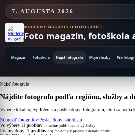
Skip
to
7. AUGUSTA 2026
content
MODERNÝ MAGAZÍN O FOTOGRAFII
Foto magazín, fotoškola 
Magazín
Fotoškola
Nájsť fotografa
Moje služby
Pre fotog
Nájsť fotografa
Nájdite fotografa podľa regiónu, služby a d
Vyberte lokalitu, typ fotenia a pošlite dopyt fotografom, ktorí sa hodia
Zobraziť fotografov
Poslať dopyt shortlistu
Vo výbere
11 profilov
aktuálne publikované výsledky
Priamy dopyt
1 profilov
prijíma dopyty priamo z detailu profilu