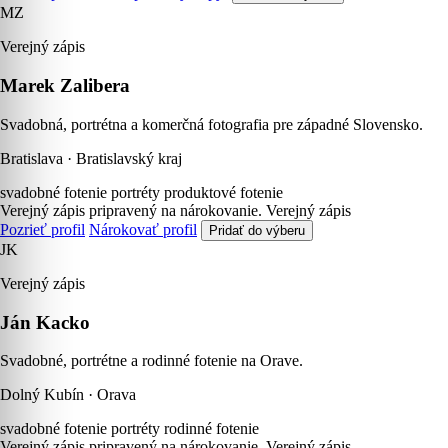
MZ
Verejný zápis
Marek Zalibera
Svadobná, portrétna a komerčná fotografia pre západné Slovensko.
Bratislava · Bratislavský kraj
svadobné fotenie
portréty
produktové fotenie
Verejný zápis pripravený na nárokovanie.
Verejný zápis
Pozrieť profil
Nárokovať profil
Pridať do výberu
JK
Verejný zápis
Ján Kacko
Svadobné, portrétne a rodinné fotenie na Orave.
Dolný Kubín · Orava
svadobné fotenie
portréty
rodinné fotenie
Verejný zápis pripravený na nárokovanie.
Verejný zápis