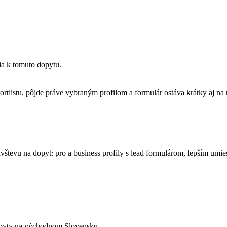
a k tomuto dopytu.
ortlistu, pôjde práve vybraným profilom a formulár ostáva krátky aj na
vštevu na dopyt: pro a business profily s lead formulárom, lepším umie
 dopyty na východnom Slovensku.