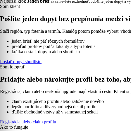
Najbližší krok
Jeden brief
ak sa neviete rozhodnúť, odošlite jeden dopyt a vý
Som klient
Pošlite jeden dopyt bez prepínania medzi 
Stačí región, typ fotenia a termín. Katalóg potom pomôže vybrať vhodn
jeden brief, nie päť rôznych formulárov
prehľad profilov podľa lokality a typu fotenia
krátka cesta k dopytu alebo shortlistu
Poslať dopyt shortlistu
Som fotograf
Pridajte alebo nárokujte profil bez toho, ab
Registrácia, claim alebo neskorší upgrade majú vlastnú cestu. Klient si 
claim existujúceho profilu alebo založenie nového
lepšie portfólio a dôveryhodnejší detail profilu
ďalšie obchodné vrstvy až v samostatnej sekcii
Registrácia alebo claim profilu
Ako to funguje