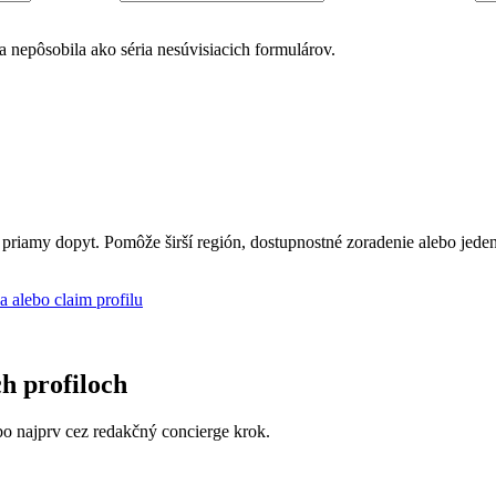
nka nepôsobila ako séria nesúvisiacich formulárov.
 priamy dopyt. Pomôže širší región, dostupnostné zoradenie alebo jede
a alebo claim profilu
ch profiloch
lebo najprv cez redakčný concierge krok.