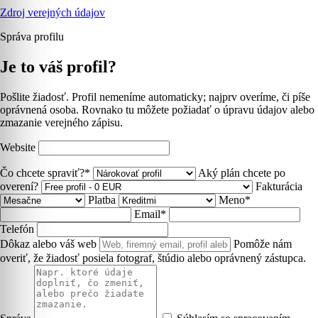
Zdroj verejných údajov
Správa profilu
Je to váš profil?
Pošlite žiadosť. Profil nemeníme automaticky; najprv overíme, či píše
oprávnená osoba. Rovnako tu môžete požiadať o úpravu údajov alebo
zmazanie verejného zápisu.
Website
Čo chcete spraviť?*
Aký plán chcete po
overení?
Fakturácia
Platba
Meno*
Email*
Telefón
Dôkaz alebo váš web
Pomôže nám
overiť, že žiadosť posiela fotograf, štúdio alebo oprávnený zástupca.