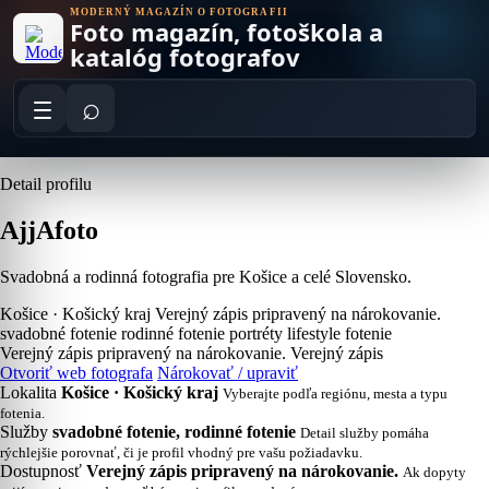
Skip
MODERNÝ MAGAZÍN O FOTOGRAFII
Foto magazín, fotoškola a
to
content
katalóg fotografov
⌕
Detail profilu
AjjAfoto
Svadobná a rodinná fotografia pre Košice a celé Slovensko.
Košice · Košický kraj
Verejný zápis pripravený na nárokovanie.
svadobné fotenie
rodinné fotenie
portréty
lifestyle fotenie
Verejný zápis pripravený na nárokovanie.
Verejný zápis
Otvoriť web fotografa
Nárokovať / upraviť
Lokalita
Košice · Košický kraj
Vyberajte podľa regiónu, mesta a typu
fotenia.
Služby
svadobné fotenie, rodinné fotenie
Detail služby pomáha
rýchlejšie porovnať, či je profil vhodný pre vašu požiadavku.
Dostupnosť
Verejný zápis pripravený na nárokovanie.
Ak dopyty