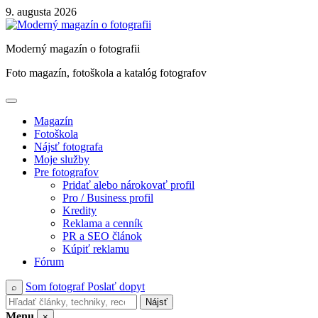
Skip
9. augusta 2026
to
content
Moderný magazín o fotografii
Foto magazín, fotoškola a katalóg fotografov
Magazín
Fotoškola
Nájsť fotografa
Moje služby
Pre fotografov
Pridať alebo nárokovať profil
Pro / Business profil
Kredity
Reklama a cenník
PR a SEO článok
Kúpiť reklamu
Fórum
Som fotograf
Poslať dopyt
⌕
Nájsť
Menu
×