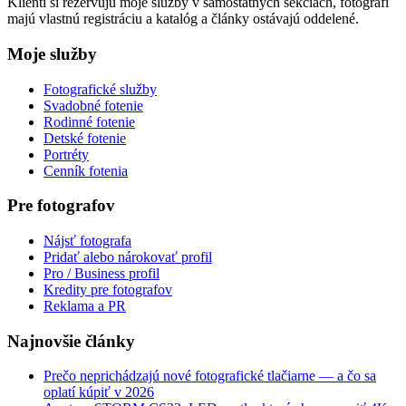
Klienti si rezervujú moje služby v samostatných sekciách, fotografi
majú vlastnú registráciu a katalóg a články ostávajú oddelené.
Moje služby
Fotografické služby
Svadobné fotenie
Rodinné fotenie
Detské fotenie
Portréty
Cenník fotenia
Pre fotografov
Nájsť fotografa
Pridať alebo nárokovať profil
Pro / Business profil
Kredity pre fotografov
Reklama a PR
Najnovšie články
Prečo neprichádzajú nové fotografické tlačiarne — a čo sa
oplatí kúpiť v 2026