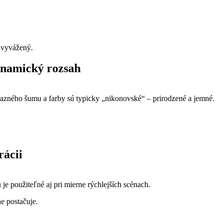
i vyvážený.
dynamický rozsah
razného šumu a farby sú typicky „nikonovské“ – prirodzené a jemné.
rácii
 je použiteľné aj pri mierne rýchlejších scénach.
e postačuje.