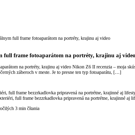
lnym full frame fotoaparátom na portréty, krajinu aj video
 full frame fotoaparátom na portréty, krajinu aj vide
parátom na portréty, krajinu aj video Nikon Z6 II recenzia – moja skús
ečerných záberoch v meste. Je to presne ten typ fotoaparátu, […]
iéri, full frame bezzrkadlovka pripravená na portrétne, krajinné aj lif
očilých
3 min čítania