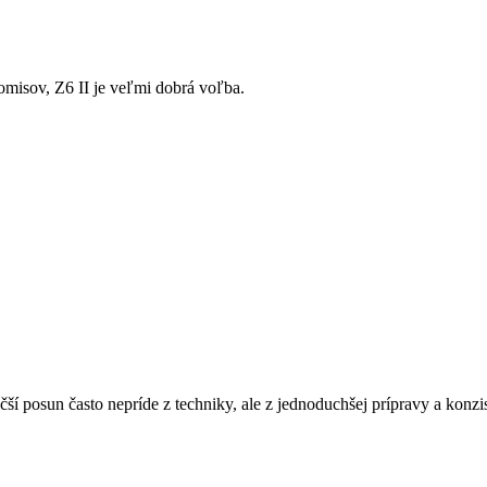
omisov, Z6 II je veľmi dobrá voľba.
čší posun často nepríde z techniky, ale z jednoduchšej prípravy a konz