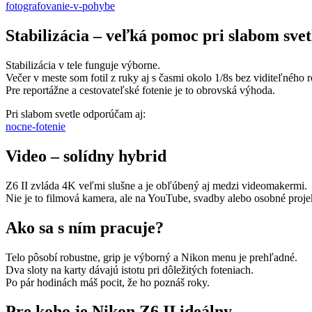
fotografovanie-v-pohybe
Stabilizácia – veľká pomoc pri slabom svet
Stabilizácia v tele funguje výborne.
Večer v meste som fotil z ruky aj s časmi okolo 1/8s bez viditeľného 
Pre reportážne a cestovateľské fotenie je to obrovská výhoda.
Pri slabom svetle odporúčam aj:
nocne-fotenie
Video – solídny hybrid
Z6 II zvláda 4K veľmi slušne a je obľúbený aj medzi videomakermi.
Nie je to filmová kamera, ale na YouTube, svadby alebo osobné projek
Ako sa s ním pracuje?
Telo pôsobí robustne, grip je výborný a Nikon menu je prehľadné.
Dva sloty na karty dávajú istotu pri dôležitých foteniach.
Po pár hodinách máš pocit, že ho poznáš roky.
Pre koho je Nikon Z6 II ideálny