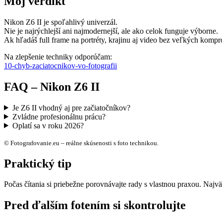
Môj verdikt
Nikon Z6 II je spoľahlivý univerzál.
Nie je najrýchlejší ani najmodernejší, ale ako celok funguje výborne.
Ak hľadáš full frame na portréty, krajinu aj video bez veľkých kompr
Na zlepšenie techniky odporúčam:
10-chyb-zaciatocnikov-vo-fotografii
FAQ – Nikon Z6 II
Je Z6 II vhodný aj pre začiatočníkov?
Zvládne profesionálnu prácu?
Oplatí sa v roku 2026?
© Fotografovanie.eu – reálne skúsenosti s foto technikou.
Praktický tip
Počas čítania si priebežne porovnávajte rady s vlastnou praxou. Najvä
Pred ďalším fotením si skontrolujte