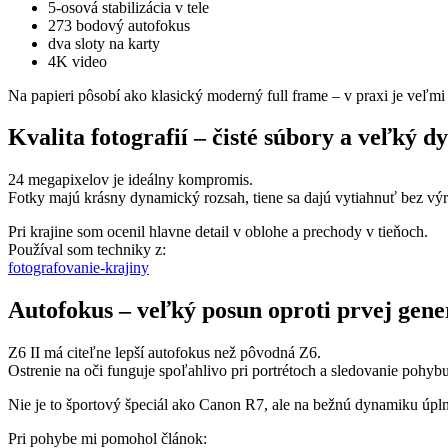
5-osová stabilizácia v tele
273 bodový autofokus
dva sloty na karty
4K video
Na papieri pôsobí ako klasický moderný full frame – v praxi je veľm
Kvalita fotografií – čisté súbory a veľký 
24 megapixelov je ideálny kompromis.
Fotky majú krásny dynamický rozsah, tiene sa dajú vytiahnuť bez vý
Pri krajine som ocenil hlavne detail v oblohe a prechody v tieňoch.
Používal som techniky z:
fotografovanie-krajiny
Autofokus – veľký posun oproti prvej gene
Z6 II má citeľne lepší autofokus než pôvodná Z6.
Ostrenie na oči funguje spoľahlivo pri portrétoch a sledovanie pohybu
Nie je to športový špeciál ako Canon R7, ale na bežnú dynamiku úpln
Pri pohybe mi pomohol článok: