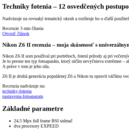
Techniky fotenia – 12 osvedčených postupov
Nadväzuje na rovnaký tematický okruh a rozširuje ho o ďalší použiteľ
Recenzie
3 min čítania
Otvoriť článok
Nikon Z6 II recenzia – moja skúsenosť s univerzálnym
Nikon Z6 II som používal pri portrétoch, fotení prírody aj pri večern
Je to presne ten typ fotoaparátu, ktorý ničím nevyčnieva extrémne – a
A práve v tom je jeho sila.
Z6 II je druhá generácia populárnej Z6 a Nikon tu opravil väčšinu v
Recenzia nadväzuje na:
techniky-fotenia
nastavenia-fotoaparatu
Základné parametre
24,5 Mpx full frame BSI snímač
dva procesory EXPEED