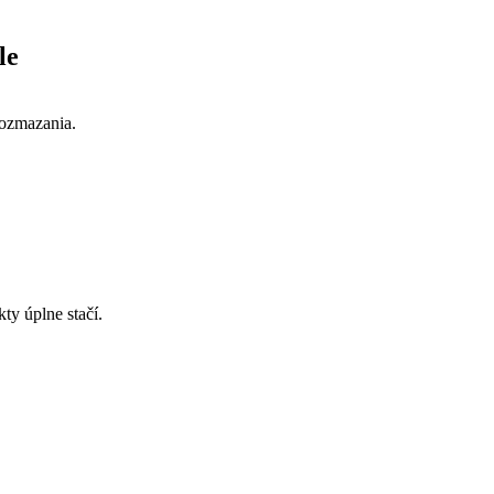
le
rozmazania.
ty úplne stačí.