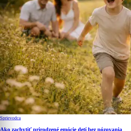
Sprievodca
Ako zachytiť prirodzené emócie detí bez pózovania