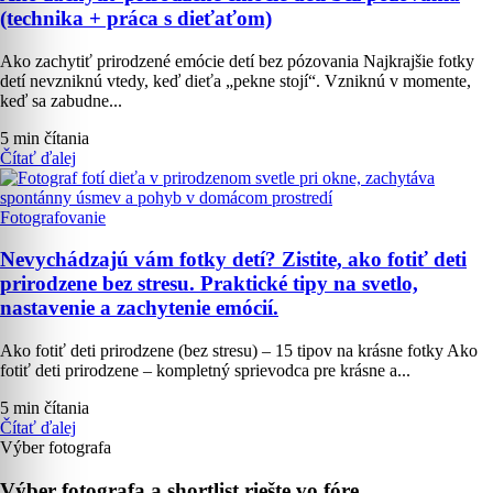
(technika + práca s dieťaťom)
Ako zachytiť prirodzené emócie detí bez pózovania Najkrajšie fotky
detí nevzniknú vtedy, keď dieťa „pekne stojí“. Vzniknú v momente,
keď sa zabudne...
5 min čítania
Čítať ďalej
Fotografovanie
Nevychádzajú vám fotky detí? Zistite, ako fotiť deti
prirodzene bez stresu. Praktické tipy na svetlo,
nastavenie a zachytenie emócií.
Ako fotiť deti prirodzene (bez stresu) – 15 tipov na krásne fotky Ako
fotiť deti prirodzene – kompletný sprievodca pre krásne a...
5 min čítania
Čítať ďalej
Výber fotografa
Výber fotografa a shortlist riešte vo fóre.