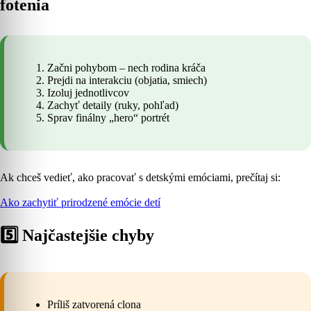
fotenia
Začni pohybom – nech rodina kráča
Prejdi na interakciu (objatia, smiech)
Izoluj jednotlivcov
Zachyť detaily (ruky, pohľad)
Sprav finálny „hero“ portrét
Ak chceš vedieť, ako pracovať s detskými emóciami, prečítaj si:
Ako zachytiť prirodzené emócie detí
5️⃣ Najčastejšie chyby
Príliš zatvorená clona