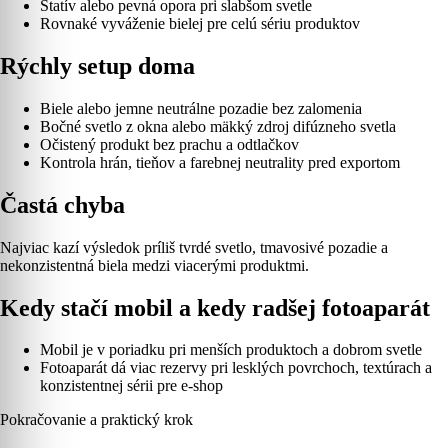
Statív alebo pevná opora pri slabšom svetle
Rovnaké vyváženie bielej pre celú sériu produktov
Rýchly setup doma
Biele alebo jemne neutrálne pozadie bez zalomenia
Bočné svetlo z okna alebo mäkký zdroj difúzneho svetla
Očistený produkt bez prachu a odtlačkov
Kontrola hrán, tieňov a farebnej neutrality pred exportom
Častá chyba
Najviac kazí výsledok príliš tvrdé svetlo, tmavosivé pozadie a
nekonzistentná biela medzi viacerými produktmi.
Kedy stačí mobil a kedy radšej fotoaparát
Mobil je v poriadku pri menších produktoch a dobrom svetle
Fotoaparát dá viac rezervy pri lesklých povrchoch, textúrach a
konzistentnej sérii pre e-shop
Pokračovanie a praktický krok