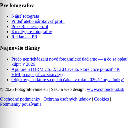
Pre fotografov
Nájsť fotografa
Pridať alebo nárokovať profil
Pro / Business profil
Kredity pre fotografov
Reklama a PR
Najnovšie články
Prečo neprichádzajú nové fotografické tlačiarne — a čo sa oplatí
kúpiť v 2026
Aputure STORM CS32: LED svetlo, ktoré chce poraziť 4K
HMI (a napájať zo zásuvky)
Objektívy, na ktoré sa oplatí čakať v roku 2026 (fámy a úniky)
© 2026 Fotografovanie.eu
|
SEO a web design:
www.cottoncloud.sk
Obchodné podmienky
|
Ochrana osobných údajov
|
Cookies
|
Podmienky používania