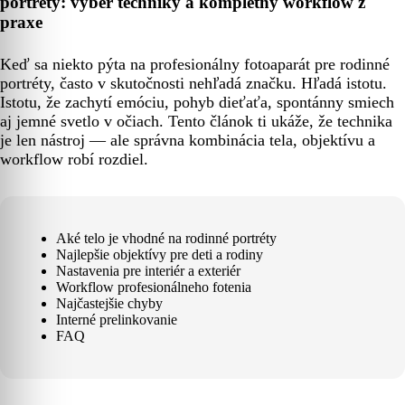
portréty: výber techniky a kompletný workflow z
praxe
Keď sa niekto pýta na profesionálny fotoaparát pre rodinné
portréty, často v skutočnosti nehľadá značku. Hľadá istotu.
Istotu, že zachytí emóciu, pohyb dieťaťa, spontánny smiech
aj jemné svetlo v očiach. Tento článok ti ukáže, že technika
je len nástroj — ale správna kombinácia tela, objektívu a
workflow robí rozdiel.
Aké telo je vhodné na rodinné portréty
Najlepšie objektívy pre deti a rodiny
Nastavenia pre interiér a exteriér
Workflow profesionálneho fotenia
Najčastejšie chyby
Interné prelinkovanie
FAQ