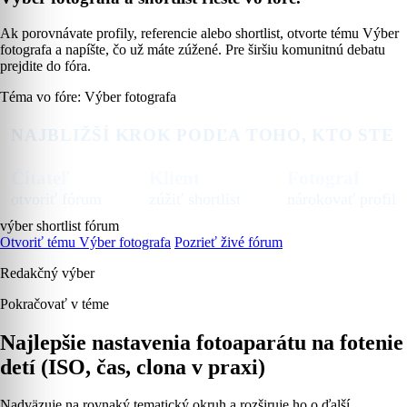
Ak porovnávate profily, referencie alebo shortlist, otvorte tému Výber
fotografa a napíšte, čo už máte zúžené. Pre širšiu komunitnú debatu
prejdite do fóra.
Téma vo fóre: Výber fotografa
NAJBLIŽŠÍ KROK PODĽA TOHO, KTO STE
Čitateľ
Klient
Fotograf
otvoriť fórum
zúžiť shortlist
nárokovať profil
výber
shortlist
fórum
Otvoriť tému Výber fotografa
Pozrieť živé fórum
Redakčný výber
Pokračovať v téme
Najlepšie nastavenia fotoaparátu na fotenie
detí (ISO, čas, clona v praxi)
Nadväzuje na rovnaký tematický okruh a rozširuje ho o ďalší