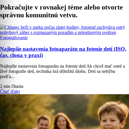
Pokračujte v rovnakej téme alebo otvorte
správnu komunitnú vetvu.
Fotografovanie
Najlepšie nastavenia fotoaparátu na fotenie detí (ISO,
čas, clona v praxi)
Najlepšie nastavenia fotoaparátu na fotenie detí Ak chceš mať ostré a
živé fotografie detí, technika hrá dôležitú úlohu. Deti sa nehýbu
podľa...
2 min čítania
Čítať ďalej