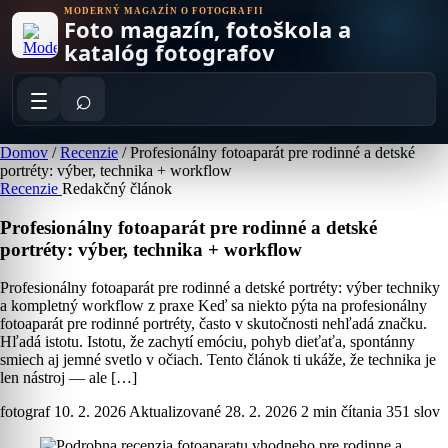
Skip
MODERNÝ MAGAZÍN O FOTOGRAFII
Foto magazín, fotoškola a
to
content
katalóg fotografov
⌕
Domov
/
Recenzie
/
Profesionálny fotoaparát pre rodinné a detské
portréty: výber, technika + workflow
Recenzie
Redakčný článok
Profesionálny fotoaparát pre rodinné a detské
portréty: výber, technika + workflow
Profesionálny fotoaparát pre rodinné a detské portréty: výber techniky
a kompletný workflow z praxe Keď sa niekto pýta na profesionálny
fotoaparát pre rodinné portréty, často v skutočnosti nehľadá značku.
Hľadá istotu. Istotu, že zachytí emóciu, pohyb dieťaťa, spontánny
smiech aj jemné svetlo v očiach. Tento článok ti ukáže, že technika je
len nástroj — ale […]
fotograf
10. 2. 2026
Aktualizované 28. 2. 2026
2 min čítania
351 slov