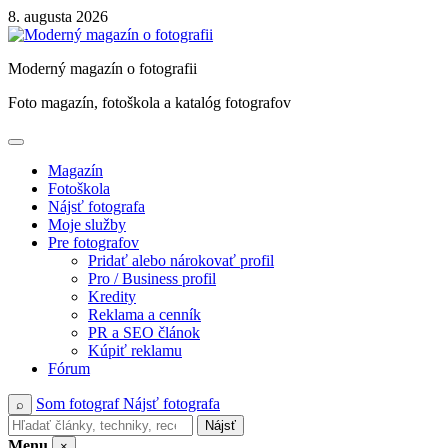
Skip
8. augusta 2026
to
content
Moderný magazín o fotografii
Foto magazín, fotoškola a katalóg fotografov
Magazín
Fotoškola
Nájsť fotografa
Moje služby
Pre fotografov
Pridať alebo nárokovať profil
Pro / Business profil
Kredity
Reklama a cenník
PR a SEO článok
Kúpiť reklamu
Fórum
Som fotograf
Nájsť fotografa
⌕
Nájsť
Menu
×