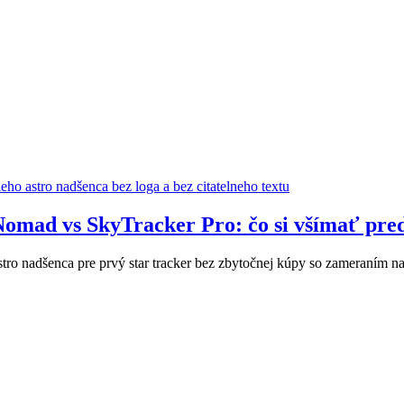
Nomad vs SkyTracker Pro: čo si všímať pr
astro nadšenca pre prvý star tracker bez zbytočnej kúpy so zameraním n