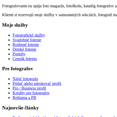
Fotografovanie.eu spája foto magazín, fotoškolu, katalóg fotografov 
Klienti si rezervujú moje služby v samostatných sekciách, fotografi ma
Moje služby
Fotografické služby
Svadobné fotenie
Rodinné fotenie
Detské fotenie
Portréty
Cenník fotenia
Pre fotografov
Nájsť fotografa
Pridať alebo nárokovať profil
Pro / Business profil
Kredity pre fotografov
Reklama a PR
Najnovšie články