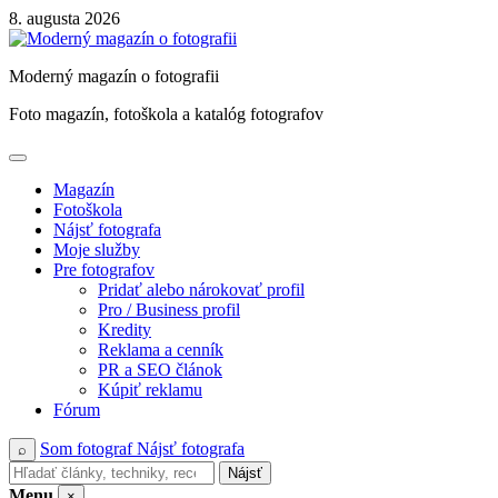
Skip
8. augusta 2026
to
content
Moderný magazín o fotografii
Foto magazín, fotoškola a katalóg fotografov
Magazín
Fotoškola
Nájsť fotografa
Moje služby
Pre fotografov
Pridať alebo nárokovať profil
Pro / Business profil
Kredity
Reklama a cenník
PR a SEO článok
Kúpiť reklamu
Fórum
Som fotograf
Nájsť fotografa
⌕
Nájsť
Menu
×