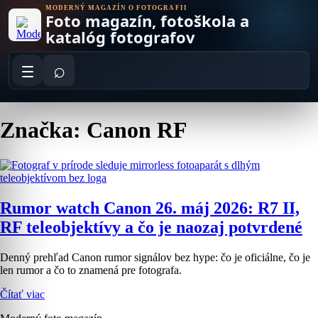
Skip
MODERNÝ MAGAZÍN O FOTOGRAFII
Foto magazín, fotoškola a
to
content
katalóg fotografov
⌕
Značka: Canon RF
Rumor watch Canon 26. máj 2026: R7 II,
RF teleobjektívy a čo je naozaj potvrdené
Denný prehľad Canon rumor signálov bez hype: čo je oficiálne, čo je
len rumor a čo to znamená pre fotografa.
Čítať viac