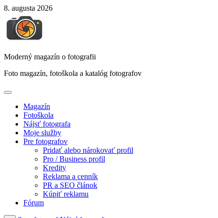
Skip
8. augusta 2026
to
content
Moderný magazín o fotografii
Foto magazín, fotoškola a katalóg fotografov
Magazín
Fotoškola
Nájsť fotografa
Moje služby
Pre fotografov
Pridať alebo nárokovať profil
Pro / Business profil
Kredity
Reklama a cenník
PR a SEO článok
Kúpiť reklamu
Fórum