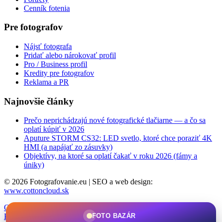
Cenník fotenia
Pre fotografov
Nájsť fotografa
Pridať alebo nárokovať profil
Pro / Business profil
Kredity pre fotografov
Reklama a PR
Najnovšie články
Prečo neprichádzajú nové fotografické tlačiarne — a čo sa
oplatí kúpiť v 2026
Aputure STORM CS32: LED svetlo, ktoré chce poraziť 4K
HMI (a napájať zo zásuvky)
Objektívy, na ktoré sa oplatí čakať v roku 2026 (fámy a
úniky)
© 2026 Fotografovanie.eu
|
SEO a web design:
www.cottoncloud.sk
Obchodné podmienky
|
Ochrana osobných údajov
|
Cookies
|
FOTO BAZÁR
Podmienky používania