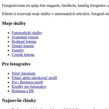
Fotografovanie.eu spája foto magazín, fotoškolu, katalóg fotografov 
Klienti si rezervujú moje služby v samostatných sekciách, fotografi ma
Moje služby
Fotografické služby
Svadobné fotenie
Rodinné fotenie
Detské fotenie
Portréty
Cenník fotenia
Pre fotografov
Nájsť fotografa
Pridať alebo nárokovať profil
Pro / Business profil
Kredity pre fotografov
Reklama a PR
Najnovšie články