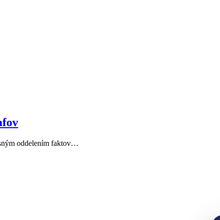
afov
 jasným oddelením faktov…