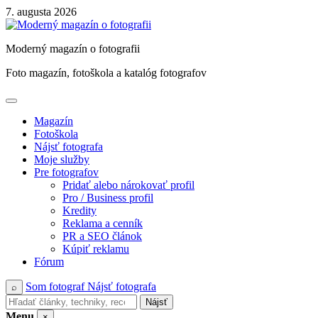
Skip
7. augusta 2026
to
content
Moderný magazín o fotografii
Foto magazín, fotoškola a katalóg fotografov
Magazín
Fotoškola
Nájsť fotografa
Moje služby
Pre fotografov
Pridať alebo nárokovať profil
Pro / Business profil
Kredity
Reklama a cenník
PR a SEO článok
Kúpiť reklamu
Fórum
Som fotograf
Nájsť fotografa
⌕
Nájsť
Menu
×