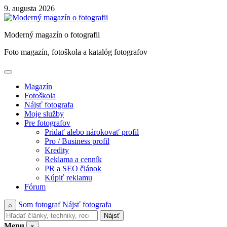
Skip
9. augusta 2026
to
content
Moderný magazín o fotografii
Foto magazín, fotoškola a katalóg fotografov
Magazín
Fotoškola
Nájsť fotografa
Moje služby
Pre fotografov
Pridať alebo nárokovať profil
Pro / Business profil
Kredity
Reklama a cenník
PR a SEO článok
Kúpiť reklamu
Fórum
Som fotograf
Nájsť fotografa
⌕
Nájsť
Menu
×