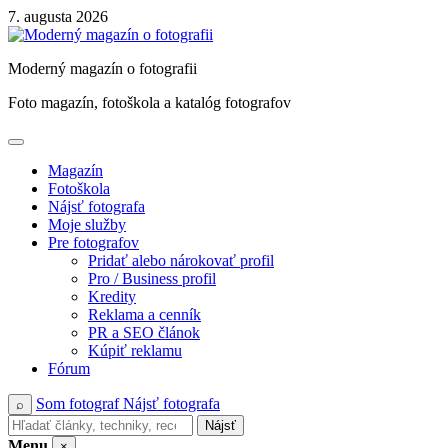
Skip
7. augusta 2026
to
content
Moderný magazín o fotografii
Foto magazín, fotoškola a katalóg fotografov
Magazín
Fotoškola
Nájsť fotografa
Moje služby
Pre fotografov
Pridať alebo nárokovať profil
Pro / Business profil
Kredity
Reklama a cenník
PR a SEO článok
Kúpiť reklamu
Fórum
Som fotograf
Nájsť fotografa
⌕
Nájsť
Menu
×