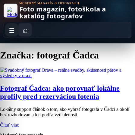
Skip
MODERNÝ MAGAZÍN O FOTOGRAFII
Foto magazín, fotoškola a
to
content
katalóg fotografov
⌕
Značka: fotograf Čadca
Fotograf Čadca: ako porovnať lokálne
profily pred rezerváciou fotenia
Lokálny support článok o tom, ako vybrať fotografa v Čadci a okolí
bez rozhodovania len podľa vzdialenosti.
Čítať viac