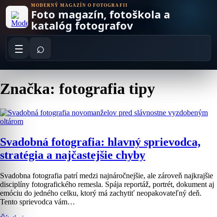
Skip
MODERNÝ MAGAZÍN O FOTOGRAFII
Foto magazín, fotoškola a
to
content
katalóg fotografov
⌕
Značka: fotografia tipy
Svadobná fotografia: hlavný sprievodca,
stratégia a najčastejšie chyby
Svadobna fotografia patrí medzi najnáročnejšie, ale zároveň najkrajšie
disciplíny fotografického remesla. Spája reportáž, portrét, dokument aj
emóciu do jedného celku, ktorý má zachytiť neopakovateľný deň.
Tento sprievodca vám…