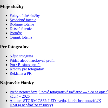
Moje služby
Fotografické služby
Svadobné fotenie
Rodinné fotenie
Detské fotenie
Portréty
Cenník fotenia
Pre fotografov
Nájsť fotografa
Pridať alebo nárokovať profil
Pro / Business profil
Kredity pre fotografov
Reklama a PR
Najnovšie články
Prečo neprichádzajú nové fotografické tlačiarne — a čo sa oplatí
kúpiť v 2026
Aputure STORM CS32: LED svetlo, ktoré chce poraziť 4K
HMI (a napájať zo zásuvky)