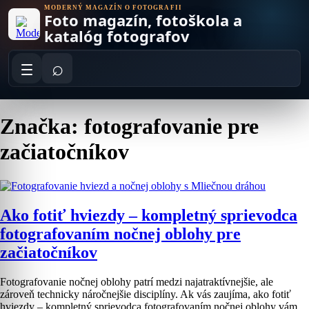
Skip
MODERNÝ MAGAZÍN O FOTOGRAFII
Foto magazín, fotoškola a
to
content
katalóg fotografov
⌕
Značka: fotografovanie pre
začiatočníkov
Ako fotiť hviezdy – kompletný sprievodca
fotografovaním nočnej oblohy pre
začiatočníkov
Fotografovanie nočnej oblohy patrí medzi najatraktívnejšie, ale
zároveň technicky náročnejšie disciplíny. Ak vás zaujíma, ako fotiť
hviezdy – kompletný sprievodca fotografovaním nočnej oblohy vám