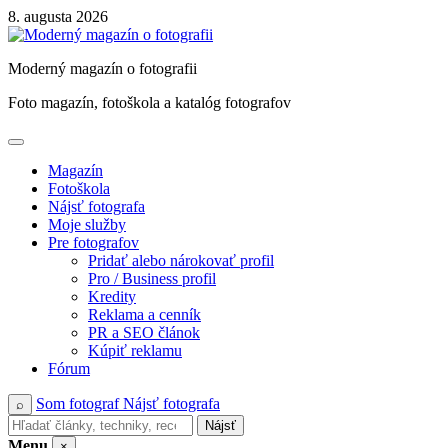
Skip
8. augusta 2026
to
content
Moderný magazín o fotografii
Foto magazín, fotoškola a katalóg fotografov
Magazín
Fotoškola
Nájsť fotografa
Moje služby
Pre fotografov
Pridať alebo nárokovať profil
Pro / Business profil
Kredity
Reklama a cenník
PR a SEO článok
Kúpiť reklamu
Fórum
Som fotograf
Nájsť fotografa
⌕
Nájsť
Menu
×