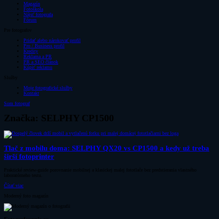
Magazín
Fotoškola
Nájsť fotografa
Fórum
Pre fotografov
Pridať alebo nárokovať profil
Pro / Business profil
Kredity
Reklama a PR
PR a SEO článok
Kúpiť reklamu
Služby
Moje fotografické služby
Kontakt
Som fotograf
Značka: SELPHY CP1500
Tlač z mobilu doma: SELPHY QX20 vs CP1500 a kedy už treba
širší fotoprinter
Praktické review-guide porovnanie mobilnej a klasickej malej fototlače bez predstierania vlastného
laboratórneho testu.
Čítať viac
Moderný foto magazín