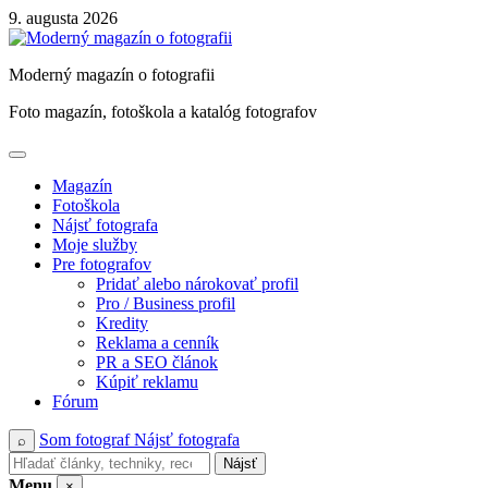
Skip
9. augusta 2026
to
content
Moderný magazín o fotografii
Foto magazín, fotoškola a katalóg fotografov
Magazín
Fotoškola
Nájsť fotografa
Moje služby
Pre fotografov
Pridať alebo nárokovať profil
Pro / Business profil
Kredity
Reklama a cenník
PR a SEO článok
Kúpiť reklamu
Fórum
Som fotograf
Nájsť fotografa
⌕
Nájsť
Menu
×