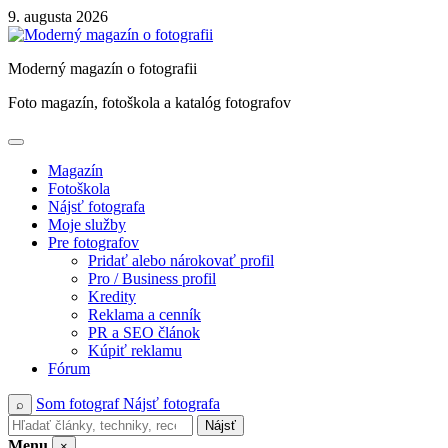
Skip
9. augusta 2026
to
content
Moderný magazín o fotografii
Foto magazín, fotoškola a katalóg fotografov
Magazín
Fotoškola
Nájsť fotografa
Moje služby
Pre fotografov
Pridať alebo nárokovať profil
Pro / Business profil
Kredity
Reklama a cenník
PR a SEO článok
Kúpiť reklamu
Fórum
Som fotograf
Nájsť fotografa
⌕
Nájsť
Menu
×