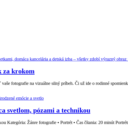
ok za krokom
ť vaše fotografie na vizuálne silný príbeh. Či už ide o rodinné spom
ca svetlom, pózami a technikou
u Kategória: Žánre fotografie • Portrét • Čas čítania: 20 minút Portrétn