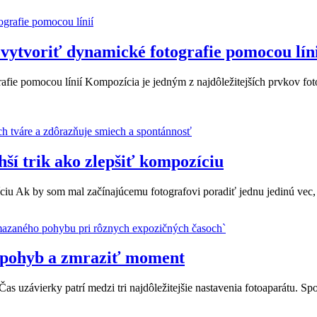
 vytvoriť dynamické fotografie pomocou lín
fie pomocou línií Kompozícia je jedným z najdôležitejších prvkov fotogr
hší trik ako zlepšiť kompozíciu
zíciu Ak by som mal začínajúcemu fotografovi poradiť jednu jedinú vec,
iť pohyb a zmraziť moment
as uzávierky patrí medzi tri najdôležitejšie nastavenia fotoaparátu. S