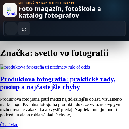
Skip
MODERNÝ MAGAZÍN O FOTOGRAFII
Foto magazín, fotoškola a
to
content
katalóg fotografov
⌕
Značka: svetlo vo fotografii
Produktová fotografia: praktické rady,
postup a najčastejšie chyby
Produktova fotografia patrí medzi najdôležitejšie oblasti vizuálneho
marketingu. Kvalitná fotografia produktu dokáže výrazne ovplyvniť
rozhodovanie zákazníka a zvýšiť predaj. Napriek tomu ju mnohí
podceňujú alebo robia základné chyby,…
Čítať viac