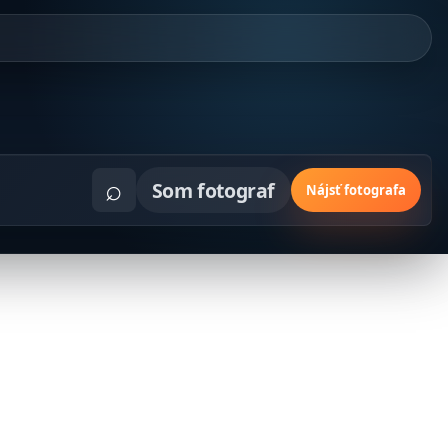
⌕
Som fotograf
Nájsť fotografa