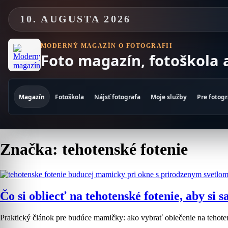
Skip
to
10. AUGUSTA 2026
content
MODERNÝ MAGAZÍN O FOTOGRAFII
Foto magazín, fotoškola 
Magazín
Fotoškola
Nájsť fotografa
Moje služby
Pre fotog
Značka: tehotenské fotenie
Čo si obliecť na tehotenské fotenie, aby si s
Praktický článok pre budúce mamičky: ako vybrať oblečenie na tehoten