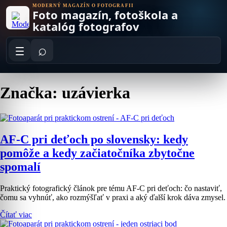
Skip
MODERNÝ MAGAZÍN O FOTOGRAFII
Foto magazín, fotoškola a
to
content
katalóg fotografov
⌕
Značka: uzávierka
AF-C pri deťoch po slovensky: kedy
pomôže a kedy začiatočníka zbytočne
spomalí
Praktický fotografický článok pre tému AF-C pri deťoch: čo nastaviť,
čomu sa vyhnúť, ako rozmýšľať v praxi a aký ďalší krok dáva zmysel.
Čítať viac