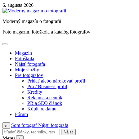
Skip
6. augusta 2026
to
content
Moderný magazín o fotografii
Foto magazín, fotoškola a katalóg fotografov
Magazín
Fotoškola
Nájsť fotografa
Moje služby
Pre fotografov
Pridať alebo nárokovať profil
Pro / Business profil
Kredity
Reklama a cenník
PR a SEO článok
Kúpiť reklamu
Fórum
Som fotograf
Nájsť fotografa
⌕
Nájsť
Menu
×