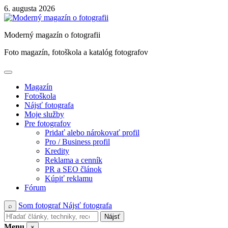
Skip
6. augusta 2026
to
content
Moderný magazín o fotografii
Foto magazín, fotoškola a katalóg fotografov
Magazín
Fotoškola
Nájsť fotografa
Moje služby
Pre fotografov
Pridať alebo nárokovať profil
Pro / Business profil
Kredity
Reklama a cenník
PR a SEO článok
Kúpiť reklamu
Fórum
Som fotograf
Nájsť fotografa
⌕
Nájsť
Menu
×