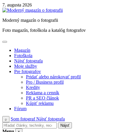
Skip
7. augusta 2026
to
content
Moderný magazín o fotografii
Foto magazín, fotoškola a katalóg fotografov
Magazín
Fotoškola
Nájsť fotografa
Moje služby
Pre fotografov
Pridať alebo nárokovať profil
Pro / Business profil
Kredity
Reklama a cenník
PR a SEO článok
Kúpiť reklamu
Fórum
Som fotograf
Nájsť fotografa
⌕
Nájsť
Menu
×