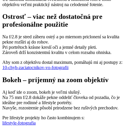
objektívu veľmi praktický nástroj na celodenné fotenie.
Ostrosť – viac než dostatočná pre
profesionálne použitie
Na f/2.8 je stred záberu ostrý a po miernom priclonení sa kvalita
pekne rozšíri aj do rohov.
Pri portrétoch krásne kreslí oči a jemné detaily pleti.
Zároveň drží konzistentnú kvalitu v celom rozsahu ohniska.
Aby som z objektívu dostal maximum, pomáhajú mi aj postupy z:
10-chyb-zaciatocnikov-vo-fotografii
Bokeh – príjemný na zoom objektív
Aj keď ide o zoom, bokeh je veľmi slušný.
Na 75 mm f/2.8 dokáže pekne oddeliť človeka od pozadia, čo je
ideálne pre rodinné a lifestyle portréty.
Navyše, rozostrenie pôsobí prirodzene bez rušivých prechodov.
Pre lifestyle projekty ho často kombinujem s:
lifestyle-fotografia