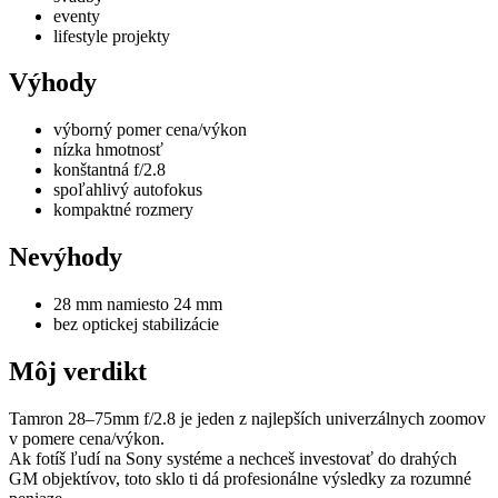
eventy
lifestyle projekty
Výhody
výborný pomer cena/výkon
nízka hmotnosť
konštantná f/2.8
spoľahlivý autofokus
kompaktné rozmery
Nevýhody
28 mm namiesto 24 mm
bez optickej stabilizácie
Môj verdikt
Tamron 28–75mm f/2.8 je jeden z najlepších univerzálnych zoomov
v pomere cena/výkon.
Ak fotíš ľudí na Sony systéme a nechceš investovať do drahých
GM objektívov, toto sklo ti dá profesionálne výsledky za rozumné