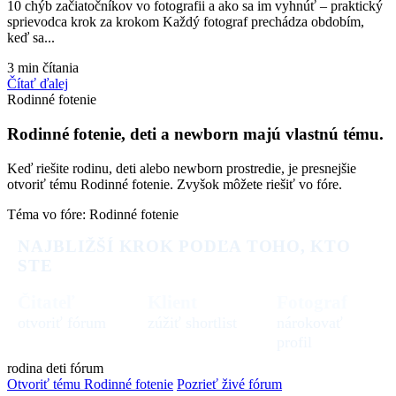
10 chýb začiatočníkov vo fotografii a ako sa im vyhnúť – praktický
sprievodca krok za krokom Každý fotograf prechádza obdobím,
keď sa...
3 min čítania
Čítať ďalej
Rodinné fotenie
Rodinné fotenie, deti a newborn majú vlastnú tému.
Keď riešite rodinu, deti alebo newborn prostredie, je presnejšie
otvoriť tému Rodinné fotenie. Zvyšok môžete riešiť vo fóre.
Téma vo fóre: Rodinné fotenie
NAJBLIŽŠÍ KROK PODĽA TOHO, KTO
STE
Čitateľ
Klient
Fotograf
otvoriť fórum
zúžiť shortlist
nárokovať
profil
rodina
deti
fórum
Otvoriť tému Rodinné fotenie
Pozrieť živé fórum