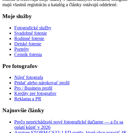
majú vlastnú registráciu a katalóg a články ostávajú oddelené.
Moje služby
Fotografické služby
Svadobné fotenie
Rodinné fotenie
Detské fotenie
Portréty
Cenník fotenia
Pre fotografov
Nájsť fotografa
Pridať alebo nárokovať profil
Pro / Business profil
Kredity pre fotografov
Reklama a PR
Najnovšie články
Prečo neprichádzajú nové fotografické tlačiarne — a čo sa
oplatí kúpiť v 2026
Aputure STORM CS32: LED svetlo, ktoré chce poraziť 4K