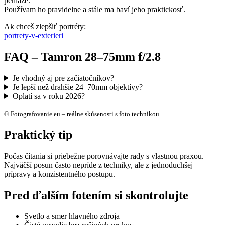
peniaze.
Používam ho pravidelne a stále ma baví jeho praktickosť.
Ak chceš zlepšiť portréty:
portrety-v-exterieri
FAQ – Tamron 28–75mm f/2.8
Je vhodný aj pre začiatočníkov?
Je lepší než drahšie 24–70mm objektívy?
Oplatí sa v roku 2026?
© Fotografovanie.eu – reálne skúsenosti s foto technikou.
Praktický tip
Počas čítania si priebežne porovnávajte rady s vlastnou praxou.
Najväčší posun často nepríde z techniky, ale z jednoduchšej
prípravy a konzistentného postupu.
Pred ďalším fotením si skontrolujte
Svetlo a smer hlavného zdroja