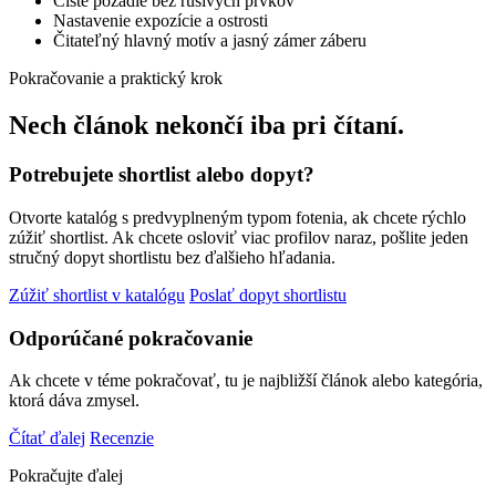
Čisté pozadie bez rušivých prvkov
Nastavenie expozície a ostrosti
Čitateľný hlavný motív a jasný zámer záberu
Pokračovanie a praktický krok
Nech článok nekončí iba pri čítaní.
Potrebujete shortlist alebo dopyt?
Otvorte katalóg s predvyplneným typom fotenia, ak chcete rýchlo
zúžiť shortlist. Ak chcete osloviť viac profilov naraz, pošlite jeden
stručný dopyt shortlistu bez ďalšieho hľadania.
Zúžiť shortlist v katalógu
Poslať dopyt shortlistu
Odporúčané pokračovanie
Ak chcete v téme pokračovať, tu je najbližší článok alebo kategória,
ktorá dáva zmysel.
Čítať ďalej
Recenzie
Pokračujte ďalej