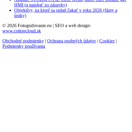
HMI (a napájať zo zásuvky)
Objektívy, na ktoré sa oplatí čakať v roku 2026 (fámy a
úniky)
© 2026 Fotografovanie.eu
|
SEO a web design:
www.cottoncloud.sk
Obchodné podmienky
|
Ochrana osobných údajov
|
Cookies
|
Podmienky používania