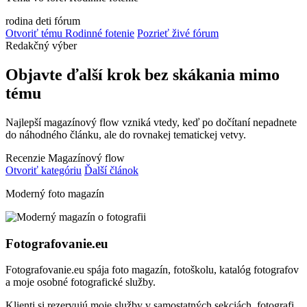
rodina
deti
fórum
Otvoriť tému Rodinné fotenie
Pozrieť živé fórum
Redakčný výber
Objavte ďalší krok bez skákania mimo
tému
Najlepší magazínový flow vzniká vtedy, keď po dočítaní nepadnete
do náhodného článku, ale do rovnakej tematickej vetvy.
Recenzie
Magazínový flow
Otvoriť kategóriu
Ďalší článok
Moderný foto magazín
Fotografovanie.eu
Fotografovanie.eu spája foto magazín, fotoškolu, katalóg fotografov
a moje osobné fotografické služby.
Klienti si rezervujú moje služby v samostatných sekciách, fotografi