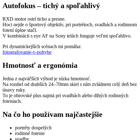
Autofokus – tichý a spoľahlivý
RXD motor ostrí ticho a presne.
Hoci nejde o športový objektív, pri portrétoch, svadbách a rodinnom
fotení úplne stačí.
V kombinácii s eye AF na Sony telách funguje veľmi spoľahlivo.
Pri dynamickejších scénach mi pomáha:
fotografovanie-v-pohybe
Hmotnosť a ergonómia
Jedna z najväčších výhod je nízka hmotnosť.
Na rozdiel od drahších 24–70mm skiel s ním zvládnem celý deň bez
únavy ruky.
To je obrovské plus najmä pri svadbách alebo dlhých rodinných
foteniach.
Na čo ho používam najčastejšie
portréty dospelých
rodinné fotenie
svadby