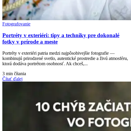
Fotografovanie
Portréty v exteriéri: tipy a techniky pre dokonalé
fotky v prírode a meste
Portréty v exteriéri patria medzi najpôsobivejšie fotografie —
kombinujú prirodzené svetlo, autentické prostredie a živú atmosféru,
ktorá dodáva portrétom osobnosť. Ak chceš,...
3 min čítania
Čítať ďalej