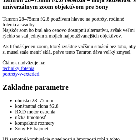
univerzálnym zoom objektívom pre Sony
Tamron 28–75mm f/2.8 používam hlavne na portréty, rodinné
fotenia a svadby.
Najskôr som ho bral ako cenovo dostupnú alternatívu, avšak veľmi
rýchlo sa stal jedným z mojich najpoužívanejších objektívov.
Ak hľadáš jeden zoom, ktorý zvládne väčšinu situácií bez toho, aby
si musel stále meniť sklá, práve tento Tamron dáva veľký zmysel.
Článok nadväzuje na:
techniky-fotenia
portrety-v-exterieri
Základné parametre
ohnisko 28–75 mm
konštantná clona f/2.8
RXD motor ostrenia
nízka hmotnosť
kompaktné rozmery
Sony FE bajonet
Už samotná kombinácia svetelnosti a hmotnosti robí z tohto