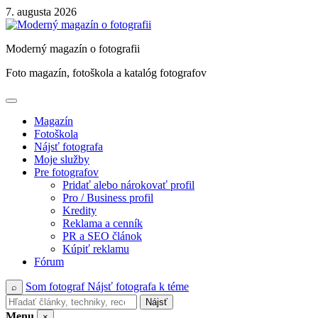
Skip
7. augusta 2026
to
content
Moderný magazín o fotografii
Foto magazín, fotoškola a katalóg fotografov
Magazín
Fotoškola
Nájsť fotografa
Moje služby
Pre fotografov
Pridať alebo nárokovať profil
Pro / Business profil
Kredity
Reklama a cenník
PR a SEO článok
Kúpiť reklamu
Fórum
Som fotograf
Nájsť fotografa k téme
⌕
Nájsť
Menu
×