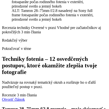
ALT: Tamron 28–75mm f/2.8 nasadený na Sony full
frame fotoaparáte počas rodinného fotenia v exteriéri,
prirodzené svetlo a jemný bokeh
Recenzia techniky
Overené v praxi
Vhodné pre začiatočníkov aj
pokročilých
3 min čítania
Redakčný výber
Pokračovať v téme
Techniky fotenia – 12 osvedčených
postupov, ktoré okamžite zlepšia tvoje
fotografie
Nadväzuje na rovnaký tematický okruh a rozširuje ho o ďalší
použiteľný postup v praxi.
Recenzie
3 min čítania
Otvoriť článok
Tamron 28–75mm f/2.8 recenzia – moja skúsenosť s