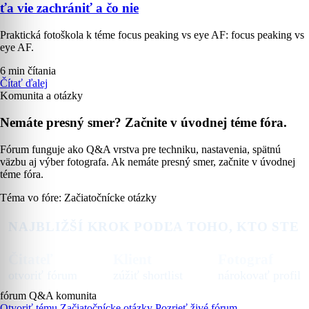
ťa vie zachrániť a čo nie
Praktická fotoškola k téme focus peaking vs eye AF: focus peaking vs
eye AF.
6 min čítania
Čítať ďalej
Komunita a otázky
Nemáte presný smer? Začnite v úvodnej téme fóra.
Fórum funguje ako Q&A vrstva pre techniku, nastavenia, spätnú
väzbu aj výber fotografa. Ak nemáte presný smer, začnite v úvodnej
téme fóra.
Téma vo fóre: Začiatočnícke otázky
NAJBLIŽŠÍ KROK PODĽA TOHO, KTO STE
Čitateľ
Klient
Fotograf
otvoriť fórum
zúžiť shortlist
nárokovať profil
fórum
Q&A
komunita
Otvoriť tému Začiatočnícke otázky
Pozrieť živé fórum