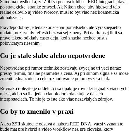
Samotna myslienka, ze Z9II sa posuva k hlbsej RED integracii, dava
po strategickej stranke zmysel. Ak Nikon chce, aby high-end telo
realne oslovilo aj video tvorcov, musi to byt viac nez kozmeticka
aktualizacia.
Pravdepodobny je teda skor scenar pomalsieho, ale vyraznejsieho
updatu, nez rychly refresh bez vacsej zmeny. Pri najdrahsej linii sa
prave taketo odklady casto deju, ked znacka nechce prist s
polovicatym riesenim.
Co je stale slabe alebo nepotvrdene
Nepotvrdene pri rumor technike zostavaju zvycajne tri veci naraz:
presny termin, finalne parametre a cena. Aj pri silnom signale sa moze
zmenit jedna z nich a cele rozhodovanie potom vyzera inak.
Rovnako dolezite je oddelit, ci sa opakuje rovnaky signal z viacerych
miest, alebo sa iba jeden clanok dookola cituje v dalsich
interpretaciach. To nie je to iste ako viac nezavislych zdrojov.
Co by to zmenilo v praxi
Ak sa Z9II skutocne odsuvá a nabera RED DNA, vacsi vyznam to
bude mat pre hybrid a video workflow nez pre cloveka, ktory