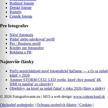
Rodinné fotenie
Detské fotenie
Portréty
Cenník fotenia
Pre fotografov
Nájsť fotografa
Pridať alebo nárokovať profil
Pro / Business profil
Kredity pre fotografov
Reklama a PR
Najnovšie články
Prečo neprichádzajú nové fotografické tlačiarne — a čo sa oplatí
kúpiť v 2026
Aputure STORM CS32: LED svetlo, ktoré chce poraziť 4K
HMI (a napájať zo zásuvky)
Objektívy, na ktoré sa oplatí čakať v roku 2026 (fámy a úniky)
© 2026 Fotografovanie.eu
|
SEO a web design:
www.cottoncloud.sk
Obchodné podmienky
|
Ochrana osobných údajov
|
Cookies
|