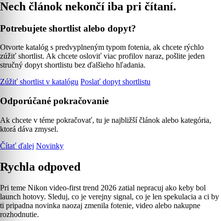
Nech článok nekončí iba pri čítaní.
Potrebujete shortlist alebo dopyt?
Otvorte katalóg s predvyplneným typom fotenia, ak chcete rýchlo
zúžiť shortlist. Ak chcete osloviť viac profilov naraz, pošlite jeden
stručný dopyt shortlistu bez ďalšieho hľadania.
Zúžiť shortlist v katalógu
Poslať dopyt shortlistu
Odporúčané pokračovanie
Ak chcete v téme pokračovať, tu je najbližší článok alebo kategória,
ktorá dáva zmysel.
Čítať ďalej
Novinky
Rychla odpoved
Pri teme Nikon video-first trend 2026 zatial nepracuj ako keby bol
launch hotovy. Sleduj, co je verejny signal, co je len spekulacia a ci by
ti pripadna novinka naozaj zmenila fotenie, video alebo nakupne
rozhodnutie.