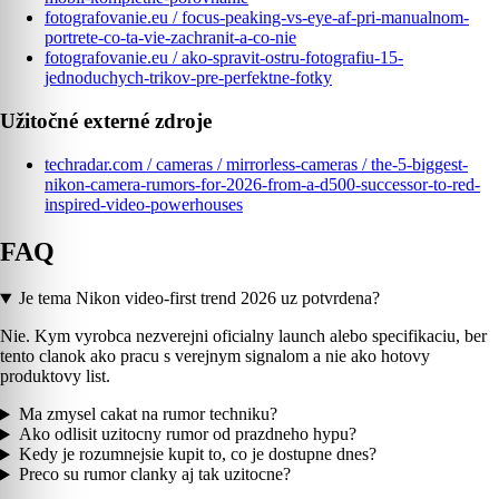
fotografovanie.eu / focus-peaking-vs-eye-af-pri-manualnom-
portrete-co-ta-vie-zachranit-a-co-nie
fotografovanie.eu / ako-spravit-ostru-fotografiu-15-
jednoduchych-trikov-pre-perfektne-fotky
Užitočné externé zdroje
techradar.com / cameras / mirrorless-cameras / the-5-biggest-
nikon-camera-rumors-for-2026-from-a-d500-successor-to-red-
inspired-video-powerhouses
FAQ
Je tema Nikon video-first trend 2026 uz potvrdena?
Nie. Kym vyrobca nezverejni oficialny launch alebo specifikaciu, ber
tento clanok ako pracu s verejnym signalom a nie ako hotovy
produktovy list.
Ma zmysel cakat na rumor techniku?
Ako odlisit uzitocny rumor od prazdneho hypu?
Kedy je rozumnejsie kupit to, co je dostupne dnes?
Preco su rumor clanky aj tak uzitocne?