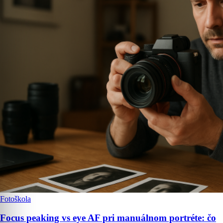
Fotoškola
Focus peaking vs eye AF pri manuálnom portréte: čo