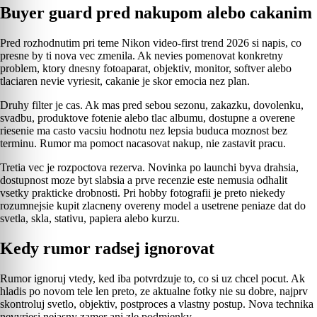
Buyer guard pred nakupom alebo cakanim
Pred rozhodnutim pri teme Nikon video-first trend 2026 si napis, co
presne by ti nova vec zmenila. Ak nevies pomenovat konkretny
problem, ktory dnesny fotoaparat, objektiv, monitor, softver alebo
tlaciaren nevie vyriesit, cakanie je skor emocia nez plan.
Druhy filter je cas. Ak mas pred sebou sezonu, zakazku, dovolenku,
svadbu, produktove fotenie alebo tlac albumu, dostupne a overene
riesenie ma casto vacsiu hodnotu nez lepsia buduca moznost bez
terminu. Rumor ma pomoct nacasovat nakup, nie zastavit pracu.
Tretia vec je rozpoctova rezerva. Novinka po launchi byva drahsia,
dostupnost moze byt slabsia a prve recenzie este nemusia odhalit
vsetky prakticke drobnosti. Pri hobby fotografii je preto niekedy
rozumnejsie kupit zlacneny overeny model a usetrene peniaze dat do
svetla, skla, stativu, papiera alebo kurzu.
Kedy rumor radsej ignorovat
Rumor ignoruj vtedy, ked iba potvrdzuje to, co si uz chcel pocut. Ak
hladis po novom tele len preto, ze aktualne fotky nie su dobre, najprv
skontroluj svetlo, objektiv, postproces a vlastny postup. Nova technika
nevyriesi nejasny zamer ani zle podmienky.