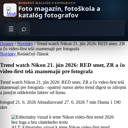
Skip
MODERNÝ MAGAZÍN O FOTOGRAFII
Foto magazín, fotoškola a
to
content
katalóg fotografov
⌕
Domov
/
Novinky
/
Trend watch Nikon 21. jún 2026: RED smer, ZR
a čo video-first telá znamenajú pre fotografa
Novinky
Redakčný článok
Trend watch Nikon 21. jún 2026: RED smer, ZR a čo
video-first telá znamenajú pre fotografa
Trend watch Nikon 21. jún 2026: RED smer, ZR a čo video-first telá
znamenajú pre fotografa - opatrný rumor alebo trend digest so zdrojmi
a jasným oddelením faktov od šumu.
fotograf
21. 6. 2026
Aktualizované 27. 6. 2026
7 min čítania
1 190
slov
ALT: Editorialny vizual k teme Nikon video-first trend