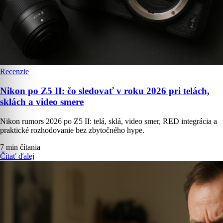
Recenzie
Nikon po Z5 II: čo sledovať v roku 2026 pri telách,
sklách a video smere
Nikon rumors 2026 po Z5 II: telá, sklá, video smer, RED integrácia a
praktické rozhodovanie bez zbytočného hype.
7 min čítania
Čítať ďalej