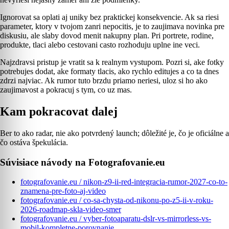
Ignorovat sa oplati aj uniky bez praktickej konsekvencie. Ak sa riesi
parameter, ktory v tvojom zanri nepocitis, je to zaujimava novinka pre
diskusiu, ale slaby dovod menit nakupny plan. Pri portrete, rodine,
produkte, tlaci alebo cestovani casto rozhoduju uplne ine veci.
Najzdravsi pristup je vratit sa k realnym vystupom. Pozri si, ake fotky
potrebujes dodat, ake formaty tlacis, ako rychlo editujes a co ta dnes
zdrzi najviac. Ak rumor tuto brzdu priamo neriesi, uloz si ho ako
zaujimavost a pokracuj s tym, co uz mas.
Kam pokracovat dalej
Ber to ako radar, nie ako potvrdený launch; dôležité je, čo je oficiálne a
čo ostáva špekulácia.
Súvisiace návody na Fotografovanie.eu
fotografovanie.eu / nikon-z9-ii-red-integracia-rumor-2027-co-to-
znamena-pre-foto-aj-video
fotografovanie.eu / co-sa-chysta-od-nikonu-po-z5-ii-v-roku-
2026-roadmap-skla-video-smer
fotografovanie.eu / vyber-fotoaparatu-dslr-vs-mirrorless-vs-
mobil-kompletne-porovnanie