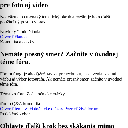
pre foto aj video
Nadväzuje na rovnaký tematický okruh a rozširuje ho o ďalší
použiteľný postup v praxi.
Novinky
5 min čítania
Otvoriť článok
Komunita a otázky
Nemáte presný smer? Začnite v úvodnej
téme fóra.
Fórum funguje ako Q&A vrstva pre techniku, nastavenia, spätnú
väzbu aj výber fotografa. Ak nemáte presný smer, začnite v úvodnej
téme fóra.
Téma vo fóre: Začiatočnícke otázky
fórum
Q&A
komunita
Otvoriť tému Začiatočnícke otázky
Pozrieť živé fórum
Redakčný výber
Objavte ďalší krok bez skákania mimo