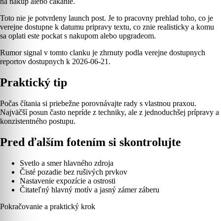
na nákup alebo čakanie.
Toto nie je potvrdeny launch post. Je to pracovny prehlad toho, co je
verejne dostupne k datumu pripravy textu, co znie realisticky a komu
sa oplati este pockat s nakupom alebo upgradeom.
Rumor signal v tomto clanku je zhrnuty podla verejne dostupnych
reportov dostupnych k 2026-06-21.
Praktický tip
Počas čítania si priebežne porovnávajte rady s vlastnou praxou.
Najväčší posun často nepríde z techniky, ale z jednoduchšej prípravy a
konzistentného postupu.
Pred ďalším fotením si skontrolujte
Svetlo a smer hlavného zdroja
Čisté pozadie bez rušivých prvkov
Nastavenie expozície a ostrosti
Čitateľný hlavný motív a jasný zámer záberu
Pokračovanie a praktický krok