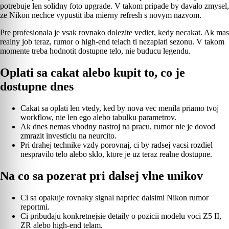
potrebuje len solidny foto upgrade. V takom pripade by davalo zmysel,
ze Nikon nechce vypustit iba mierny refresh s novym nazvom.
Pre profesionala je vsak rovnako dolezite vediet, kedy necakat. Ak mas
realny job teraz, rumor o high-end telach ti nezaplati sezonu. V takom
momente treba hodnotit dostupne telo, nie buducu legendu.
Oplati sa cakat alebo kupit to, co je
dostupne dnes
Cakat sa oplati len vtedy, ked by nova vec menila priamo tvoj
workflow, nie len ego alebo tabulku parametrov.
Ak dnes nemas vhodny nastroj na pracu, rumor nie je dovod
zmrazit investiciu na neurcito.
Pri drahej technike vzdy porovnaj, ci by radsej vacsi rozdiel
nespravilo telo alebo sklo, ktore je uz teraz realne dostupne.
Na co sa pozerat pri dalsej vlne unikov
Ci sa opakuje rovnaky signal napriec dalsimi Nikon rumor
reportmi.
Ci pribudaju konkretnejsie detaily o pozicii modelu voci Z5 II,
ZR alebo high-end telam.