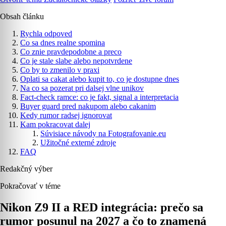
Obsah článku
Rychla odpoved
Co sa dnes realne spomina
Co znie pravdepodobne a preco
Co je stale slabe alebo nepotvrdene
Co by to zmenilo v praxi
Oplati sa cakat alebo kupit to, co je dostupne dnes
Na co sa pozerat pri dalsej vlne unikov
Fact-check ramce: co je fakt, signal a interpretacia
Buyer guard pred nakupom alebo cakanim
Kedy rumor radsej ignorovat
Kam pokracovat dalej
Súvisiace návody na Fotografovanie.eu
Užitočné externé zdroje
FAQ
Redakčný výber
Pokračovať v téme
Nikon Z9 II a RED integrácia: prečo sa
rumor posunul na 2027 a čo to znamená