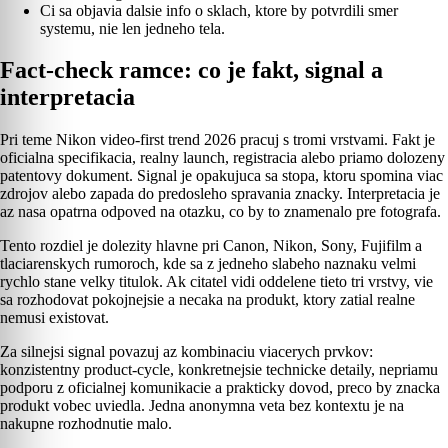
Ci sa objavia dalsie info o sklach, ktore by potvrdili smer
systemu, nie len jedneho tela.
Fact-check ramce: co je fakt, signal a
interpretacia
Pri teme Nikon video-first trend 2026 pracuj s tromi vrstvami. Fakt je
oficialna specifikacia, realny launch, registracia alebo priamo dolozeny
patentovy dokument. Signal je opakujuca sa stopa, ktoru spomina viac
zdrojov alebo zapada do predosleho spravania znacky. Interpretacia je
az nasa opatrna odpoved na otazku, co by to znamenalo pre fotografa.
Tento rozdiel je dolezity hlavne pri Canon, Nikon, Sony, Fujifilm a
tlaciarenskych rumoroch, kde sa z jedneho slabeho naznaku velmi
rychlo stane velky titulok. Ak citatel vidi oddelene tieto tri vrstvy, vie
sa rozhodovat pokojnejsie a necaka na produkt, ktory zatial realne
nemusi existovat.
Za silnejsi signal povazuj az kombinaciu viacerych prvkov:
konzistentny product-cycle, konkretnejsie technicke detaily, nepriamu
podporu z oficialnej komunikacie a prakticky dovod, preco by znacka
produkt vobec uviedla. Jedna anonymna veta bez kontextu je na
nakupne rozhodnutie malo.