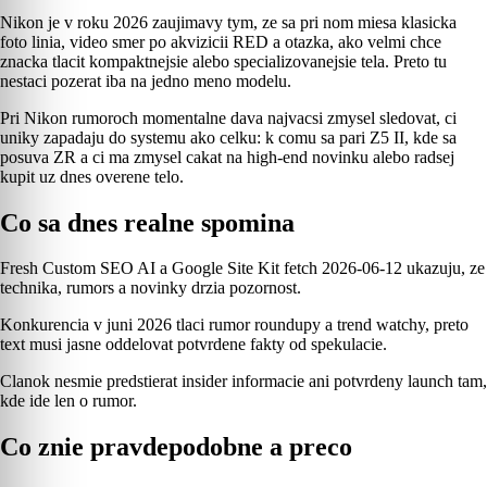
Nikon je v roku 2026 zaujimavy tym, ze sa pri nom miesa klasicka
foto linia, video smer po akvizicii RED a otazka, ako velmi chce
znacka tlacit kompaktnejsie alebo specializovanejsie tela. Preto tu
nestaci pozerat iba na jedno meno modelu.
Pri Nikon rumoroch momentalne dava najvacsi zmysel sledovat, ci
uniky zapadaju do systemu ako celku: k comu sa pari Z5 II, kde sa
posuva ZR a ci ma zmysel cakat na high-end novinku alebo radsej
kupit uz dnes overene telo.
Co sa dnes realne spomina
Fresh Custom SEO AI a Google Site Kit fetch 2026-06-12 ukazuju, ze
technika, rumors a novinky drzia pozornost.
Konkurencia v juni 2026 tlaci rumor roundupy a trend watchy, preto
text musi jasne oddelovat potvrdene fakty od spekulacie.
Clanok nesmie predstierat insider informacie ani potvrdeny launch tam,
kde ide len o rumor.
Co znie pravdepodobne a preco