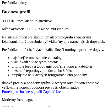
Pre štúdiá a tímy
Business profil
39 EUR / mes. alebo 39 kreditov
ročná aktivácia 390 EUR alebo 390 kreditov
Najsilnejší profil pre štúdio, tím alebo fotografa s viacerými
lokalitami, ktorý potrebuje byť viditeľný aj v náročnejších dopytoch.
Pre štúdiá, ktoré chcú viac lokalít, silnejší routing a prioritné dopyty.
najsilnejšie umiestnenie v katalógu
viac lokalít a viac typov fotenia
prioritné leady a topovanie podľa regiónu aj kategórie
rozšírené reportingy pre tím alebo štúdio
prepájanie na viacerých fotografov alebo pobočky
tímové profily a pobočky
správa viacerých lokalít
viditeľnosť vo
veľkých regiónoch
podpora pre vyšší objem leadov
Potrebujem business profil
Zaplatiť kreditmi
Moderný foto magazín