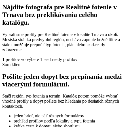
Nájdite fotografa pre Realitné fotenie v
Trnava bez preklikávania celého
katalógu.
Vybrali sme profily pre Realitné fotenie v lokalite Trnava a okolí.
Mestská stránka predvyplní región, necháva zapnuté bežné filtre a
stále umožňuje prepnúť typ fotenia, plán alebo lead-ready
zobrazenie.
1
profilov vo výbere
1
lead-ready profilov
Som klient
Pošlite jeden dopyt bez prepínania medzi
viacerými formulármi.
Stačí región, typ fotenia a termín. Katalóg potom pomôže vybrať
vhodné profily a dopyt pošlete bez hľadania po desiatich rôznych
kontaktoch.
jeden brief, nie päť rôznych formulárov
prehľad profilov podľa lokality a typu fotenia
krátka cesta k dopytu alebo shortlistu