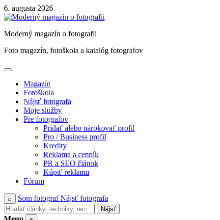
Skip
6. augusta 2026
to
content
Moderný magazín o fotografii
Foto magazín, fotoškola a katalóg fotografov
Magazín
Fotoškola
Nájsť fotografa
Moje služby
Pre fotografov
Pridať alebo nárokovať profil
Pro / Business profil
Kredity
Reklama a cenník
PR a SEO článok
Kúpiť reklamu
Fórum
Som fotograf
Nájsť fotografa
⌕
Nájsť
Menu
×