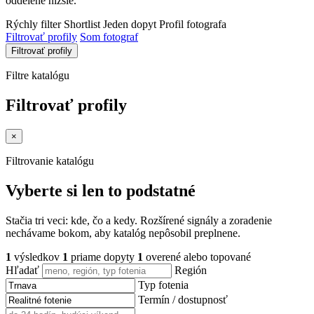
oddelene nižšie.
Rýchly filter
Shortlist
Jeden dopyt
Profil fotografa
Filtrovať profily
Som fotograf
Filtrovať profily
Filtre katalógu
Filtrovať profily
×
Filtrovanie katalógu
Vyberte si len to podstatné
Stačia tri veci: kde, čo a kedy. Rozšírené signály a zoradenie
nechávame bokom, aby katalóg nepôsobil preplnene.
1
výsledkov
1
priame dopyty
1
overené alebo topované
Hľadať
Región
Typ fotenia
Termín / dostupnosť