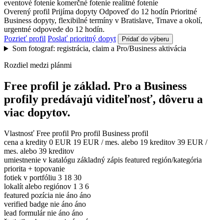
eventové fotenie
komerčné fotenie
realitné fotenie
Overený profil
Prijíma dopyty
Odpoveď do 12 hodín
Prioritné
Business dopyty, flexibilné termíny v Bratislave, Trnave a okolí,
urgentné odpovede do 12 hodín.
Pozrieť profil
Poslať prioritný dopyt
Pridať do výberu
Som fotograf: registrácia, claim a Pro/Business aktivácia
Rozdiel medzi plánmi
Free profil je základ. Pro a Business
profily predávajú viditeľnosť, dôveru a
viac dopytov.
Vlastnosť
Free profil
Pro profil
Business profil
cena a kredity
0 EUR
19 EUR / mes. alebo 19 kreditov
39 EUR /
mes. alebo 39 kreditov
umiestnenie v katalógu
základný zápis
featured región/kategória
priorita + topovanie
fotiek v portfóliu
3
18
30
lokalít alebo regiónov
1
3
6
featured pozícia
nie
áno
áno
verified badge
nie
áno
áno
lead formulár
nie
áno
áno