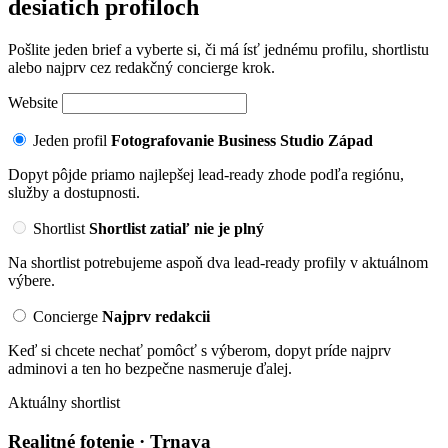
desiatich profiloch
Pošlite jeden brief a vyberte si, či má ísť jednému profilu, shortlistu
alebo najprv cez redakčný concierge krok.
Website
Jeden profil
Fotografovanie Business Studio Západ
Dopyt pôjde priamo najlepšej lead-ready zhode podľa regiónu,
služby a dostupnosti.
Shortlist
Shortlist zatiaľ nie je plný
Na shortlist potrebujeme aspoň dva lead-ready profily v aktuálnom
výbere.
Concierge
Najprv redakcii
Keď si chcete nechať pomôcť s výberom, dopyt príde najprv
adminovi a ten ho bezpečne nasmeruje ďalej.
Aktuálny shortlist
Realitné fotenie · Trnava