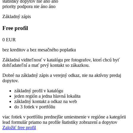
štatistiky dopytov
nie
áno
áno
priority podpora
nie
áno
áno
Základný zápis
Free profil
0 EUR
bez kreditov a bez mesačného poplatku
Základná viditeľnosť v katalógu pre fotografov, ktorí chcú byť
dohľadateľní a mať prvý kontakt so zákazkou.
Dobré na základný zápis a verejný odkaz, nie na aktívny predaj
dopytov.
základný profil v katalógu
jeden región a jedna hlavná lokalita
základný kontakt a odkaz na web
do 3 fotiek v portfóliu
viac fotiek v portfóliu
prednejšie umiestnenie v regióne a kategórii
lead formulár priamo na profile
štatistiky zobrazení a dopytov
Založiť free profil