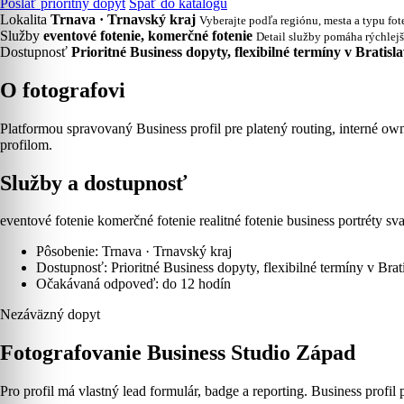
Poslať prioritný dopyt
Späť do katalógu
Lokalita
Trnava · Trnavský kraj
Vyberajte podľa regiónu, mesta a typu fot
Služby
eventové fotenie, komerčné fotenie
Detail služby pomáha rýchlejš
Dostupnosť
Prioritné Business dopyty, flexibilné termíny v Bratis
O fotografovi
Platformou spravovaný Business profil pre platený routing, interné ow
profilom.
Služby a dostupnosť
eventové fotenie
komerčné fotenie
realitné fotenie
business portréty
sv
Pôsobenie: Trnava · Trnavský kraj
Dostupnosť: Prioritné Business dopyty, flexibilné termíny v Bra
Očakávaná odpoveď: do 12 hodín
Nezáväzný dopyt
Fotografovanie Business Studio Západ
Pro profil má vlastný lead formulár, badge a reporting. Business profil pri