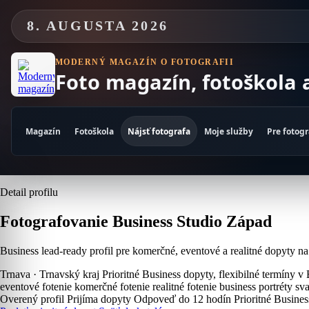
Skip
to
8. AUGUSTA 2026
content
MODERNÝ MAGAZÍN O FOTOGRAFII
Foto magazín, fotoškola 
Magazín
Fotoškola
Nájsť fotografa
Moje služby
Pre fotog
Detail profilu
Fotografovanie Business Studio Západ
Business lead-ready profil pre komerčné, eventové a realitné dopyty 
Trnava · Trnavský kraj
Prioritné Business dopyty, flexibilné termíny v
eventové fotenie
komerčné fotenie
realitné fotenie
business portréty
sv
Overený profil
Prijíma dopyty
Odpoveď do 12 hodín
Prioritné Busines