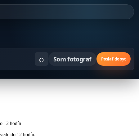
⌕
Som fotograf
Poslať dopyt
o 12 hodín
povede do 12 hodín.