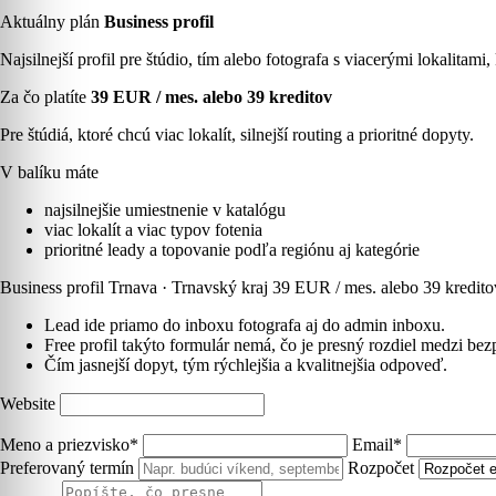
Aktuálny plán
Business profil
Najsilnejší profil pre štúdio, tím alebo fotografa s viacerými lokalitami
Za čo platíte
39 EUR / mes. alebo 39 kreditov
Pre štúdiá, ktoré chcú viac lokalít, silnejší routing a prioritné dopyty.
V balíku máte
najsilnejšie umiestnenie v katalógu
viac lokalít a viac typov fotenia
prioritné leady a topovanie podľa regiónu aj kategórie
Business profil
Trnava · Trnavský kraj
39 EUR / mes. alebo 39 kredito
Lead ide priamo do inboxu fotografa aj do admin inboxu.
Free profil takýto formulár nemá, čo je presný rozdiel medzi be
Čím jasnejší dopyt, tým rýchlejšia a kvalitnejšia odpoveď.
Website
Meno a priezvisko*
Email*
Preferovaný termín
Rozpočet