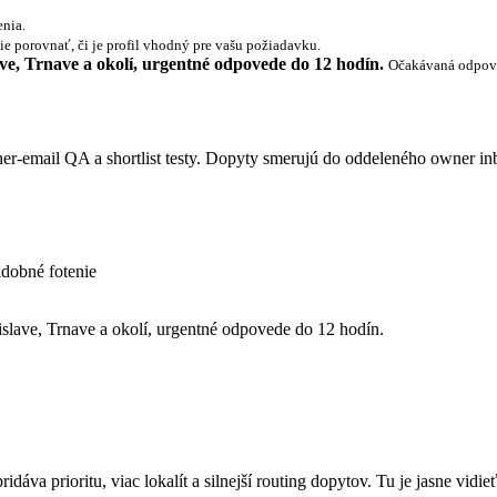
enia.
ie porovnať, či je profil vhodný pre vašu požiadavku.
lave, Trnave a okolí, urgentné odpovede do 12 hodín.
Očakávaná odpov
ner-email QA a shortlist testy. Dopyty smerujú do oddeleného owner in
adobné fotenie
tislave, Trnave a okolí, urgentné odpovede do 12 hodín.
dáva prioritu, viac lokalít a silnejší routing dopytov. Tu je jasne vidieť, 