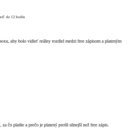
eď: do 12 hodín
boxu, aby bolo vidieť reálny rozdiel medzi free zápisom a plateným
za čo platíte a prečo je platený profil silnejší než free zápis.