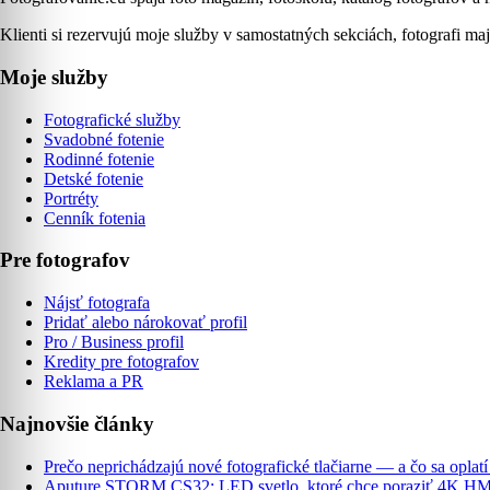
Klienti si rezervujú moje služby v samostatných sekciách, fotografi maj
Moje služby
Fotografické služby
Svadobné fotenie
Rodinné fotenie
Detské fotenie
Portréty
Cenník fotenia
Pre fotografov
Nájsť fotografa
Pridať alebo nárokovať profil
Pro / Business profil
Kredity pre fotografov
Reklama a PR
Najnovšie články
Prečo neprichádzajú nové fotografické tlačiarne — a čo sa oplat
Aputure STORM CS32: LED svetlo, ktoré chce poraziť 4K HMI