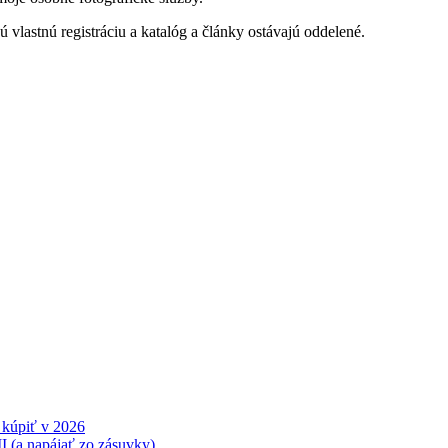
ú vlastnú registráciu a katalóg a články ostávajú oddelené.
í kúpiť v 2026
 (a napájať zo zásuvky)