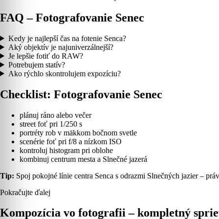
FAQ – Fotografovanie Senec
Kedy je najlepší čas na fotenie Senca?
Aký objektív je najuniverzálnejší?
Je lepšie fotiť do RAW?
Potrebujem statív?
Ako rýchlo skontrolujem expozíciu?
Checklist: Fotografovanie Senec
plánuj ráno alebo večer
street foť pri 1/250 s
portréty rob v mäkkom bočnom svetle
scenérie foť pri f/8 a nízkom ISO
kontroluj histogram pri oblohe
kombinuj centrum mesta a Slnečné jazerá
Tip:
Spoj pokojné línie centra Senca s odrazmi Slnečných jazier – práv
Pokračujte ďalej
Kompozícia vo fotografii – kompletný spriev