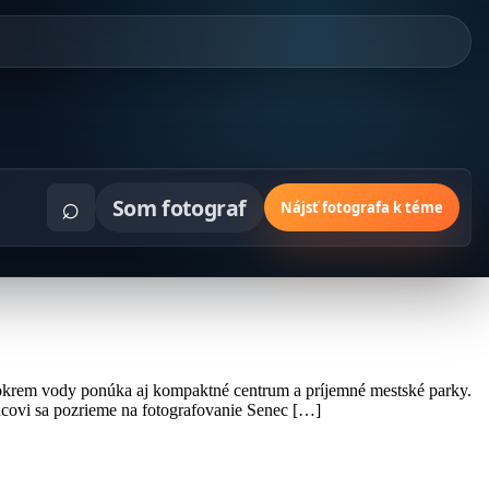
⌕
Som fotograf
Nájsť fotografa k téme
o okrem vody ponúka aj kompaktné centrum a príjemné mestské parky.
odcovi sa pozrieme na fotografovanie Senec […]