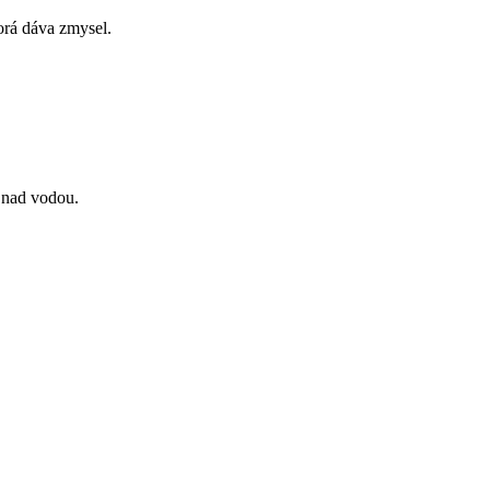
torá dáva zmysel.
.
 nad vodou.