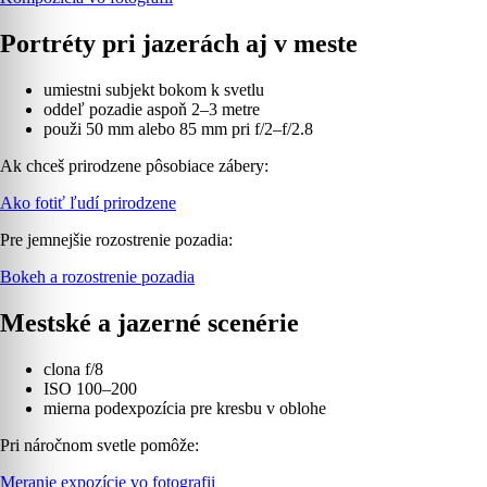
Portréty pri jazerách aj v meste
umiestni subjekt bokom k svetlu
oddeľ pozadie aspoň 2–3 metre
použi 50 mm alebo 85 mm pri f/2–f/2.8
Ak chceš prirodzene pôsobiace zábery:
Ako fotiť ľudí prirodzene
Pre jemnejšie rozostrenie pozadia:
Bokeh a rozostrenie pozadia
Mestské a jazerné scenérie
clona f/8
ISO 100–200
mierna podexpozícia pre kresbu v oblohe
Pri náročnom svetle pomôže:
Meranie expozície vo fotografii