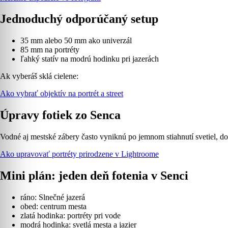
Jednoduchý odporúčaný setup
35 mm alebo 50 mm ako univerzál
85 mm na portréty
ľahký statív na modrú hodinku pri jazerách
Ak vyberáš sklá cielene:
Ako vybrať objektív na portrét a street
Úpravy fotiek zo Senca
Vodné aj mestské zábery často vyniknú po jemnom stiahnutí svetiel, do
Ako upravovať portréty prirodzene v Lightroome
Mini plán: jeden deň fotenia v Senci
ráno: Slnečné jazerá
obed: centrum mesta
zlatá hodinka: portréty pri vode
modrá hodinka: svetlá mesta a jazier