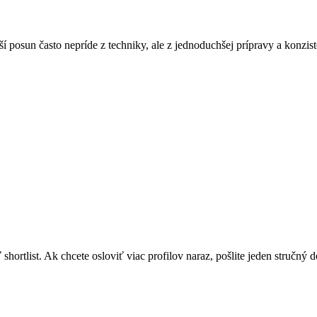
ší posun často nepríde z techniky, ale z jednoduchšej prípravy a konzis
hortlist. Ak chcete osloviť viac profilov naraz, pošlite jeden stručný d