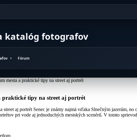
a katalóg fotografov
rafov
Fórum
 mesta a praktické tipy na street aj portrét
praktické tipy na street aj portrét
 na street aj portrét Senec je známy najmä vďaka Slnečným jazerám, n
 portrétov pri vode aj jednoduchých mestských scenérií. V tomto spriev