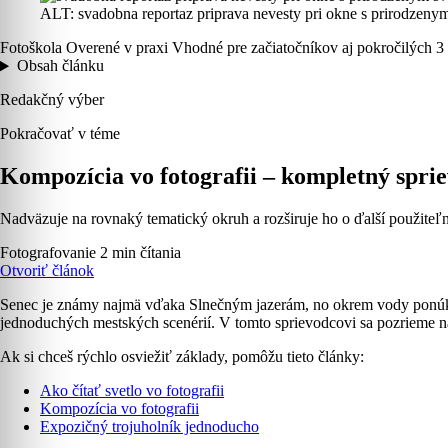
ALT: svadobna reportaz priprava nevesty pri okne s prirodzeny
Fotoškola
Overené v praxi
Vhodné pre začiatočníkov aj pokročilých
3
Obsah článku
Redakčný výber
Pokračovať v téme
Kompozícia vo fotografii – kompletný spriev
Nadväzuje na rovnaký tematický okruh a rozširuje ho o ďalší použiteľn
Fotografovanie
2 min čítania
Otvoriť článok
Senec je známy najmä vďaka Slnečným jazerám, no okrem vody ponúka aj
jednoduchých mestských scenérií. V tomto sprievodcovi sa pozrieme 
Ak si chceš rýchlo osviežiť základy, pomôžu tieto články:
Ako čítať svetlo vo fotografii
Kompozícia vo fotografii
Expozičný trojuholník jednoducho