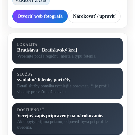
VEREJNÝ ZÁPIS
Otvoriť web fotografa
Nárokovať / upraviť
LOKALITA
Bratislava · Bratislavský kraj
Vyberajte podľa regiónu, mesta a typu fotenia.
SLUŽBY
svadobné fotenie, portréty
Detail služby pomáha rýchlejšie porovnať, či je profil
vhodný pre vašu požiadavku.
DOSTUPNOSŤ
Verejný zápis pripravený na nárokovanie.
Ak dopyty prijíma priamo, odpoveď býva pri profile
uvedená.