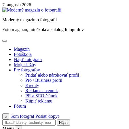
Skip
7. augusta 2026
to
content
Moderný magazín o fotografii
Foto magazín, fotoškola a katalóg fotografov
Magazín
Fotoškola
Nájsť fotografa
Moje služby
Pre fotografov
Pridať alebo nárokovať profil
Pro / Business profil
Kredity
Reklama a cenník
PR a SEO článok
Kúpiť reklamu
Fórum
Som fotograf
Poslať dopyt
⌕
Nájsť
Menu
×