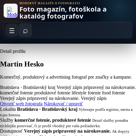
Skip
MODERNÝ MAGAZÍN O FOTOGRAFII
Foto magazín, fotoškola a
to
content
katalóg fotografov
⌕
Detail profilu
Martin Hesko
Komerčný, produktový a advertising fotograf pre značky a kampane.
Bratislava · Bratislavský kraj
Verejný zápis pripravený na nárokovanie.
komerčné fotenie
produktové fotenie
lifestyle fotenie
food fotenie
Verejný zápis pripravený na nárokovanie.
Verejný zápis
Otvoriť web fotografa
Nárokovať / upraviť
Lokalita
Bratislava · Bratislavský kraj
Vyberajte podľa regiónu, mesta a
typu fotenia.
Služby
komerčné fotenie, produktové fotenie
Detail služby pomáha
rýchlejšie porovnať, či je profil vhodný pre vašu požiadavku.
Dostupnosť
Verejný zápis pripravený na nárokovanie.
Ak dopyty