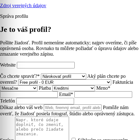
Zdroj verejných údajov
Správa profilu
Je to váš profil?
Pošlite žiadosť. Profil nemeníme automaticky; najprv overíme, či píše
oprávnená osoba. Rovnako tu môžete požiadať o úpravu údajov alebo
zmazanie verejného zápisu.
Website
Čo chcete spraviť?*
Aký plán chcete po
overení?
Fakturácia
Platba
Meno*
Email*
Telefón
Dôkaz alebo váš web
Pomôže nám
overiť, že žiadosť posiela fotograf, štúdio alebo oprávnený zástupca.