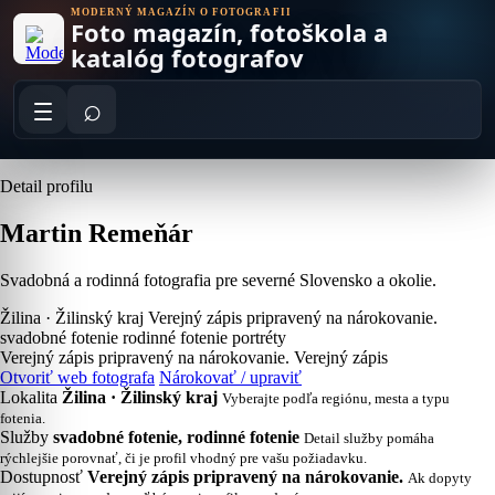
Skip
MODERNÝ MAGAZÍN O FOTOGRAFII
Foto magazín, fotoškola a
to
content
katalóg fotografov
⌕
Detail profilu
Martin Remeňár
Svadobná a rodinná fotografia pre severné Slovensko a okolie.
Žilina · Žilinský kraj
Verejný zápis pripravený na nárokovanie.
svadobné fotenie
rodinné fotenie
portréty
Verejný zápis pripravený na nárokovanie.
Verejný zápis
Otvoriť web fotografa
Nárokovať / upraviť
Lokalita
Žilina · Žilinský kraj
Vyberajte podľa regiónu, mesta a typu
fotenia.
Služby
svadobné fotenie, rodinné fotenie
Detail služby pomáha
rýchlejšie porovnať, či je profil vhodný pre vašu požiadavku.
Dostupnosť
Verejný zápis pripravený na nárokovanie.
Ak dopyty