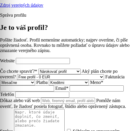
Zdroj verejných údajov
Správa profilu
Je to váš profil?
Pošlite žiadosť. Profil nemeníme automaticky; najprv overíme, či píše
oprávnená osoba. Rovnako tu môžete požiadať o úpravu údajov alebo
zmazanie verejného zápisu.
Website
Čo chcete spraviť?*
Aký plán chcete po
overení?
Fakturácia
Platba
Meno*
Email*
Telefón
Dôkaz alebo váš web
Pomôže nám
overiť, že žiadosť posiela fotograf, štúdio alebo oprávnený zástupca.