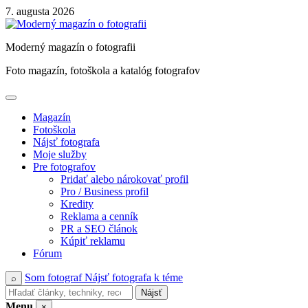
Skip
7. augusta 2026
to
content
Moderný magazín o fotografii
Foto magazín, fotoškola a katalóg fotografov
Magazín
Fotoškola
Nájsť fotografa
Moje služby
Pre fotografov
Pridať alebo nárokovať profil
Pro / Business profil
Kredity
Reklama a cenník
PR a SEO článok
Kúpiť reklamu
Fórum
Som fotograf
Nájsť fotografa k téme
⌕
Nájsť
Menu
×