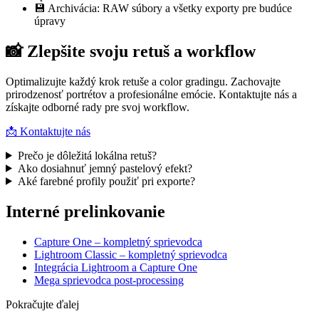
💾 Archivácia: RAW súbory a všetky exporty pre budúce
úpravy
📸 Zlepšite svoju retuš a workflow
Optimalizujte každý krok retuše a color gradingu. Zachovajte
prirodzenosť portrétov a profesionálne emócie. Kontaktujte nás a
získajte odborné rady pre svoj workflow.
📩 Kontaktujte nás
Prečo je dôležitá lokálna retuš?
Ako dosiahnuť jemný pastelový efekt?
Aké farebné profily použiť pri exporte?
Interné prelinkovanie
Capture One – kompletný sprievodca
Lightroom Classic – kompletný sprievodca
Integrácia Lightroom a Capture One
Mega sprievodca post-processing
Pokračujte ďalej