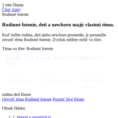
2 min čítania
Čítať ďalej
Rodinné fotenie
Rodinné fotenie, deti a newborn majú vlastnú tému.
Keď riešite rodinu, deti alebo newborn prostredie, je presnejšie
otvoriť tému Rodinné fotenie. Zvyšok môžete riešiť vo fóre.
Téma vo fóre: Rodinné fotenie
NAJBLIŽŠÍ KROK PODĽA TOHO, KTO
STE
Čitateľ
Klient
Fotograf
otvoriť fórum
zúžiť shortlist
nárokovať
profil
rodina
deti
fórum
Otvoriť tému Rodinné fotenie
Pozrieť živé fórum
Obsah článku
1. Import a organizácia