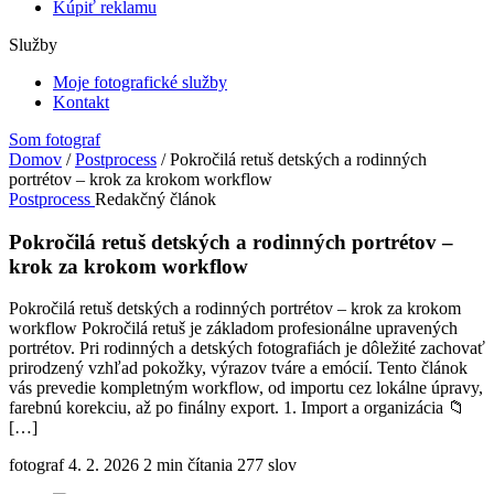
Kúpiť reklamu
Služby
Moje fotografické služby
Kontakt
Som fotograf
Domov
/
Postprocess
/
Pokročilá retuš detských a rodinných
portrétov – krok za krokom workflow
Postprocess
Redakčný článok
Pokročilá retuš detských a rodinných portrétov –
krok za krokom workflow
Pokročilá retuš detských a rodinných portrétov – krok za krokom
workflow Pokročilá retuš je základom profesionálne upravených
portrétov. Pri rodinných a detských fotografiách je dôležité zachovať
prirodzený vzhľad pokožky, výrazov tváre a emócií. Tento článok
vás prevedie kompletným workflow, od importu cez lokálne úpravy,
farebnú korekciu, až po finálny export. 1. Import a organizácia 📁
[…]
fotograf
4. 2. 2026
2 min čítania
277 slov