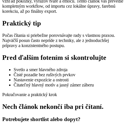
vzhľad pokožky, výrazov tváre a emócií. Tento článok vás prevedie
kompletným workflow, od importu cez lokálne úpravy, farebnú
korekciu, až po finálny export.
Praktický tip
Počas čítania si priebežne porovnávajte rady s vlastnou praxou.
Najväčší posun často nepríde z techniky, ale z jednoduchšej
prípravy a konzistentného postupu.
Pred ďalším fotením si skontrolujte
Svetlo a smer hlavného zdroja
Čisté pozadie bez rušivých prvkov
Nastavenie expozície a ostrosti
Čitateľný hlavný motív a jasný zámer záberu
Pokračovanie a praktický krok
Nech článok nekončí iba pri čítaní.
Potrebujete shortlist alebo dopyt?