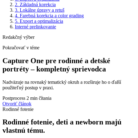
2. Základná korekcia
3. Lokálne úpravy a retuš
4. Farebná korekcia a color grading
5. Export a optimalizácia
Interné prelinkovanie
Redakčný výber
Pokračovať v téme
Capture One pre rodinné a detské
portréty – kompletný sprievodca
Nadväzuje na rovnaký tematický okruh a rozširuje ho o ďalší
použiteľný postup v praxi.
Postprocess
2 min čítania
Otvoriť článok
Rodinné fotenie
Rodinné fotenie, deti a newborn majú
vlastnú tému.