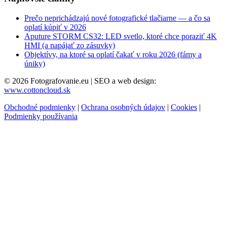
Prečo neprichádzajú nové fotografické tlačiarne — a čo sa
oplatí kúpiť v 2026
Aputure STORM CS32: LED svetlo, ktoré chce poraziť 4K
HMI (a napájať zo zásuvky)
Objektívy, na ktoré sa oplatí čakať v roku 2026 (fámy a
úniky)
© 2026 Fotografovanie.eu
|
SEO a web design:
www.cottoncloud.sk
Obchodné podmienky
|
Ochrana osobných údajov
|
Cookies
|
Podmienky používania