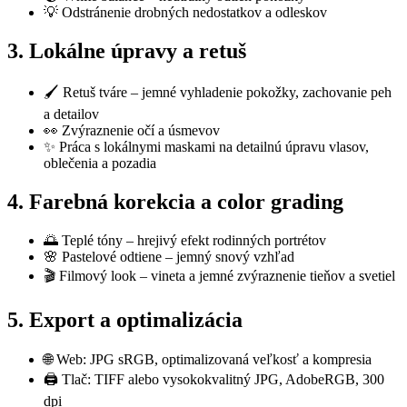
💡 Odstránenie drobných nedostatkov a odleskov
3. Lokálne úpravy a retuš
🖌️ Retuš tváre – jemné vyhladenie pokožky, zachovanie peh
a detailov
👀 Zvýraznenie očí a úsmevov
✨ Práca s lokálnymi maskami na detailnú úpravu vlasov,
oblečenia a pozadia
4. Farebná korekcia a color grading
🌅 Teplé tóny – hrejivý efekt rodinných portrétov
🌸 Pastelové odtiene – jemný snový vzhľad
🎬 Filmový look – vineta a jemné zvýraznenie tieňov a svetiel
5. Export a optimalizácia
🌐 Web: JPG sRGB, optimalizovaná veľkosť a kompresia
🖨️ Tlač: TIFF alebo vysokokvalitný JPG, AdobeRGB, 300
dpi