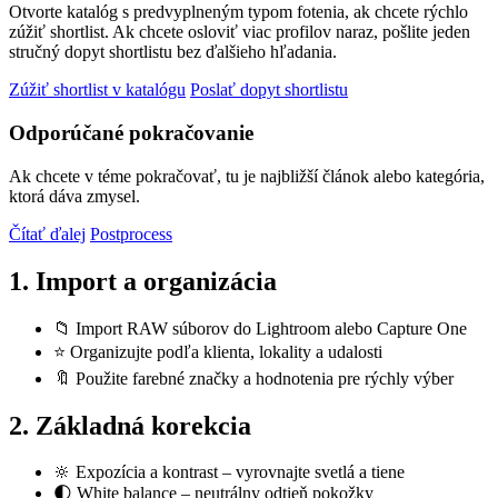
Otvorte katalóg s predvyplneným typom fotenia, ak chcete rýchlo
zúžiť shortlist. Ak chcete osloviť viac profilov naraz, pošlite jeden
stručný dopyt shortlistu bez ďalšieho hľadania.
Zúžiť shortlist v katalógu
Poslať dopyt shortlistu
Odporúčané pokračovanie
Ak chcete v téme pokračovať, tu je najbližší článok alebo kategória,
ktorá dáva zmysel.
Čítať ďalej
Postprocess
1. Import a organizácia
📁 Import RAW súborov do Lightroom alebo Capture One
⭐ Organizujte podľa klienta, lokality a udalosti
🔖 Použite farebné značky a hodnotenia pre rýchly výber
2. Základná korekcia
🔆 Expozícia a kontrast – vyrovnajte svetlá a tiene
🌓 White balance – neutrálny odtieň pokožky