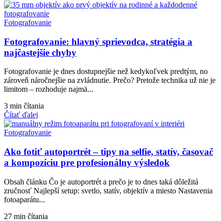
Fotografovanie
Fotografovanie: hlavný sprievodca, stratégia a
najčastejšie chyby
Fotografovanie je dnes dostupnejšie než kedykoľvek predtým, no
zároveň náročnejšie na zvládnutie. Prečo? Pretože technika už nie je
limitom – rozhoduje najmä...
3 min čítania
Čítať ďalej
Fotografovanie
Ako fotiť autoportrét – tipy na selfie, statív, časovač
a kompozíciu pre profesionálny výsledok
Obsah článku Čo je autoportrét a prečo je to dnes taká dôležitá
zručnosť Najlepší setup: svetlo, statív, objektív a miesto Nastavenia
fotoaparátu...
27 min čítania