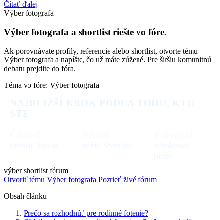
Čítať ďalej
Výber fotografa
Výber fotografa a shortlist riešte vo fóre.
Ak porovnávate profily, referencie alebo shortlist, otvorte tému
Výber fotografa a napíšte, čo už máte zúžené. Pre širšiu komunitnú
debatu prejdite do fóra.
Téma vo fóre: Výber fotografa
NAJBLIŽŠÍ KROK PODĽA TOHO, KTO
STE
Čitateľ
Klient
Fotograf
otvoriť fórum
zúžiť shortlist
nárokovať
profil
výber
shortlist
fórum
Otvoriť tému Výber fotografa
Pozrieť živé fórum
Obsah článku
Prečo sa rozhodnúť pre rodinné fotenie?