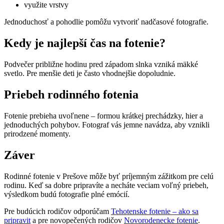
využite vrstvy
Jednoduchosť a pohodlie pomôžu vytvoriť nadčasové fotografie.
Kedy je najlepší čas na fotenie?
Podvečer približne hodinu pred západom slnka vzniká mäkké
svetlo. Pre menšie deti je často vhodnejšie dopoludnie.
Priebeh rodinného fotenia
Fotenie prebieha uvoľnene – formou krátkej prechádzky, hier a
jednoduchých pohybov. Fotograf vás jemne navádza, aby vznikli
prirodzené momenty.
Záver
Rodinné fotenie v Prešove môže byť príjemným zážitkom pre celú
rodinu. Keď sa dobre pripravíte a necháte veciam voľný priebeh,
výsledkom budú fotografie plné emócií.
Pre budúcich rodičov odporúčam
Tehotenske fotenie – ako sa
pripravit
a pre novopečených rodičov
Novorodenecke fotenie
.