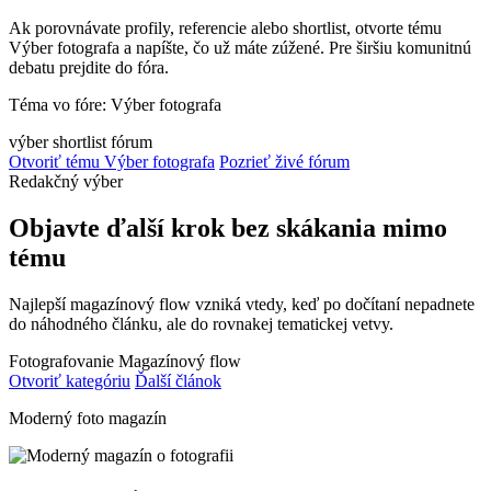
Ak porovnávate profily, referencie alebo shortlist, otvorte tému
Výber fotografa a napíšte, čo už máte zúžené. Pre širšiu komunitnú
debatu prejdite do fóra.
Téma vo fóre: Výber fotografa
výber
shortlist
fórum
Otvoriť tému Výber fotografa
Pozrieť živé fórum
Redakčný výber
Objavte ďalší krok bez skákania mimo
tému
Najlepší magazínový flow vzniká vtedy, keď po dočítaní nepadnete
do náhodného článku, ale do rovnakej tematickej vetvy.
Fotografovanie
Magazínový flow
Otvoriť kategóriu
Ďalší článok
Moderný foto magazín