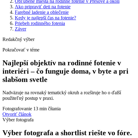
Obľúbené miesta na rodinné fotenie v Prešove a okolí
Ako pripraviť deti na fotenie
Farebné ladenie a oblečenie
Kedy je najlepší čas na fotenie?
Priebeh rodinného fotenia
Záver
Redakčný výber
Pokračovať v téme
Najlepší objektív na rodinné fotenie v
interiéri – čo funguje doma, v byte a pri
slabšom svetle
Nadväzuje na rovnaký tematický okruh a rozširuje ho o ďalší
použiteľný postup v praxi.
Fotografovanie
13 min čítania
Otvoriť článok
Výber fotografa
Výber fotografa a shortlist riešte vo fóre.