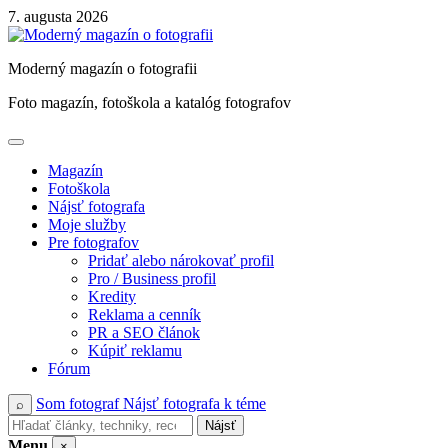
Skip
7. augusta 2026
to
content
Moderný magazín o fotografii
Foto magazín, fotoškola a katalóg fotografov
Magazín
Fotoškola
Nájsť fotografa
Moje služby
Pre fotografov
Pridať alebo nárokovať profil
Pro / Business profil
Kredity
Reklama a cenník
PR a SEO článok
Kúpiť reklamu
Fórum
Som fotograf
Nájsť fotografa k téme
⌕
Nájsť
Menu
×