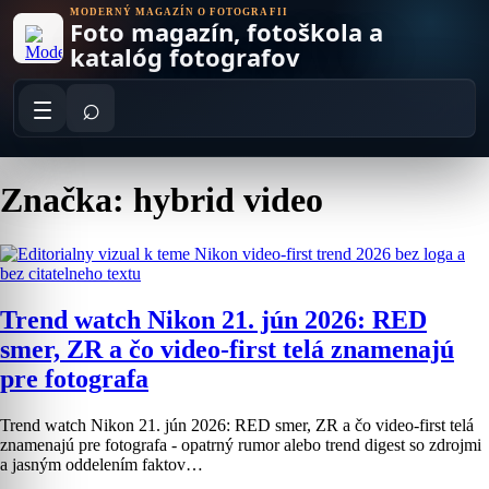
Skip
MODERNÝ MAGAZÍN O FOTOGRAFII
Foto magazín, fotoškola a
to
content
katalóg fotografov
⌕
Značka: hybrid video
Trend watch Nikon 21. jún 2026: RED
smer, ZR a čo video-first telá znamenajú
pre fotografa
Trend watch Nikon 21. jún 2026: RED smer, ZR a čo video-first telá
znamenajú pre fotografa - opatrný rumor alebo trend digest so zdrojmi
a jasným oddelením faktov…