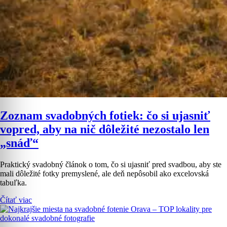
Zoznam svadobných fotiek: čo si ujasniť
vopred, aby na nič dôležité nezostalo len
„snáď“
Praktický svadobný článok o tom, čo si ujasniť pred svadbou, aby ste
mali dôležité fotky premyslené, ale deň nepôsobil ako excelovská
tabuľka.
Čítať viac