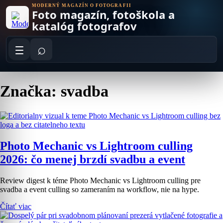
Skip
MODERNÝ MAGAZÍN O FOTOGRAFII
Foto magazín, fotoškola a
to
content
katalóg fotografov
⌕
Značka: svadba
Photo Mechanic vs Lightroom culling
2026: čo menej brzdí svadbu a event
Review digest k téme Photo Mechanic vs Lightroom culling pre
svadba a event culling so zameraním na workflow, nie na hype.
Čítať viac