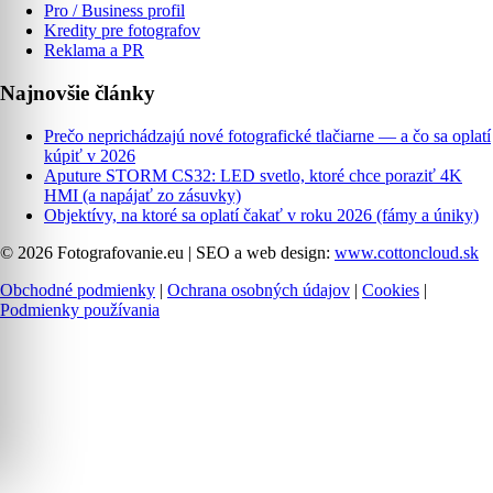
Pro / Business profil
Kredity pre fotografov
Reklama a PR
Najnovšie články
Prečo neprichádzajú nové fotografické tlačiarne — a čo sa oplatí
kúpiť v 2026
Aputure STORM CS32: LED svetlo, ktoré chce poraziť 4K
HMI (a napájať zo zásuvky)
Objektívy, na ktoré sa oplatí čakať v roku 2026 (fámy a úniky)
© 2026 Fotografovanie.eu
|
SEO a web design:
www.cottoncloud.sk
Obchodné podmienky
|
Ochrana osobných údajov
|
Cookies
|
Podmienky používania