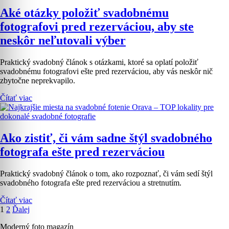
Aké otázky položiť svadobnému
fotografovi pred rezerváciou, aby ste
neskôr neľutovali výber
Praktický svadobný článok s otázkami, ktoré sa oplatí položiť
svadobnému fotografovi ešte pred rezerváciou, aby vás neskôr nič
zbytočne neprekvapilo.
Čítať viac
Ako zistiť, či vám sadne štýl svadobného
fotografa ešte pred rezerváciou
Praktický svadobný článok o tom, ako rozpoznať, či vám sedí štýl
svadobného fotografa ešte pred rezerváciou a stretnutím.
Čítať viac
Stránka
Stránka
1
2
Ďalej
Moderný foto magazín