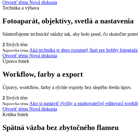
Otvoriť tému
Nová diskusia
Technika a výbava
Fotoaparát, objektívy, svetlá a nastavenia
Sústreďujeme technické otázky tak, aby bolo jasné, čo skutočne potreb
2
živých tém
Aká technika je dnes rozumný štart pre hobby fotografa
Najnovšia téma
Otvoriť tému
Nová diskusia
Úprava fotiek
Workflow, farby a export
Úpravy, workflow, farby a rýchle exporty bez slepého feedu tipov.
2
živých tém
Ako si nastaviť rýchly a opakovateľný editovací workf
Najnovšia téma
Otvoriť tému
Nová diskusia
Kritika fotiek
Spätná väzba bez zbytočného flameu