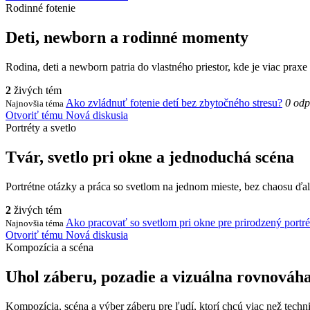
Rodinné fotenie
Deti, newborn a rodinné momenty
Rodina, deti a newborn patria do vlastného priestor, kde je viac praxe 
2
živých tém
Ako zvládnuť fotenie detí bez zbytočného stresu?
0 odp
Najnovšia téma
Otvoriť tému
Nová diskusia
Portréty a svetlo
Tvár, svetlo pri okne a jednoduchá scéna
Portrétne otázky a práca so svetlom na jednom mieste, bez chaosu ďal
2
živých tém
Ako pracovať so svetlom pri okne pre prirodzený portré
Najnovšia téma
Otvoriť tému
Nová diskusia
Kompozícia a scéna
Uhol záberu, pozadie a vizuálna rovnováh
Kompozícia, scéna a výber záberu pre ľudí, ktorí chcú viac než techn