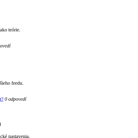
ako teórie.
ovedí
šieho feedu.
t?
0 odpovedí
a
ické nastavenia.