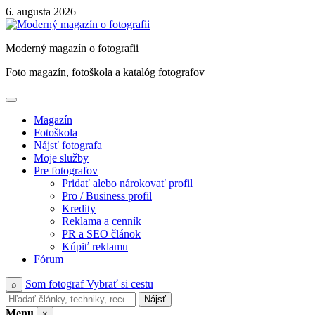
Skip
6. augusta 2026
to
content
Moderný magazín o fotografii
Foto magazín, fotoškola a katalóg fotografov
Magazín
Fotoškola
Nájsť fotografa
Moje služby
Pre fotografov
Pridať alebo nárokovať profil
Pro / Business profil
Kredity
Reklama a cenník
PR a SEO článok
Kúpiť reklamu
Fórum
Som fotograf
Vybrať si cestu
⌕
Nájsť
Menu
×