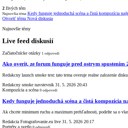
2
živých tém
Kedy funguje jednoduchá scéna a čistá kompozícia najl
Najnovšia téma
Otvoriť tému
Nová diskusia
Najnovšie témy
Live feed diskusií
Začiatočnícke otázky
1 odpovedí
Ako overit, ze forum funguje pred ostrym spustenim
Redakcny launch smoke test: tato tema overuje realne zalozenie disku
Redakcny smoke navstevnik
31. 5. 2026 20:43
Kompozícia a scéna
0 odpovedí
Kedy funguje jednoduchá scéna a čistá kompozícia na
Ak chcete minimum ruchu a maximum prehľadnosti, podelte sa o vlast
Redakcia Fotografovanie.eu live
31. 5. 2026 20:17
Portréty a svetlo
0 odpovedí