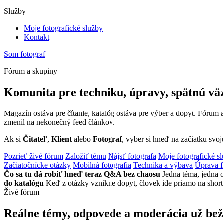
Služby
Moje fotografické služby
Kontakt
Som fotograf
Fórum a skupiny
Komunita pre techniku, úpravy, spätnú väz
Magazín ostáva pre čítanie, katalóg ostáva pre výber a dopyt. Fórum 
zmenil na nekonečný feed článkov.
Ak si
Čitateľ
,
Klient
alebo
Fotograf
, vyber si hneď na začiatku svoj
Pozrieť živé fórum
Založiť tému
Nájsť fotografa
Moje fotografické s
Začiatočnícke otázky
Mobilná fotografia
Technika a výbava
Úprava f
Čo sa tu dá robiť hneď teraz
Q&A bez chaosu
Jedna téma, jedna o
do katalógu
Keď z otázky vznikne dopyt, človek ide priamo na shortli
Živé fórum
Reálne témy, odpovede a moderácia už bež