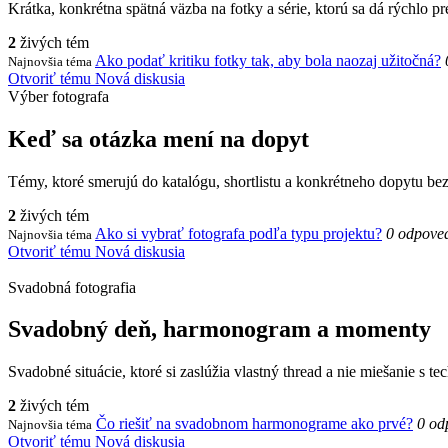
Krátka, konkrétna spätná väzba na fotky a série, ktorú sa dá rýchlo pr
2
živých tém
Ako podať kritiku fotky tak, aby bola naozaj užitočná?
Najnovšia téma
Otvoriť tému
Nová diskusia
Výber fotografa
Keď sa otázka mení na dopyt
Témy, ktoré smerujú do katalógu, shortlistu a konkrétneho dopytu bez
2
živých tém
Ako si vybrať fotografa podľa typu projektu?
0 odpove
Najnovšia téma
Otvoriť tému
Nová diskusia
Svadobná fotografia
Svadobný deň, harmonogram a momenty
Svadobné situácie, ktoré si zaslúžia vlastný thread a nie miešanie s te
2
živých tém
Čo riešiť na svadobnom harmonograme ako prvé?
0 od
Najnovšia téma
Otvoriť tému
Nová diskusia