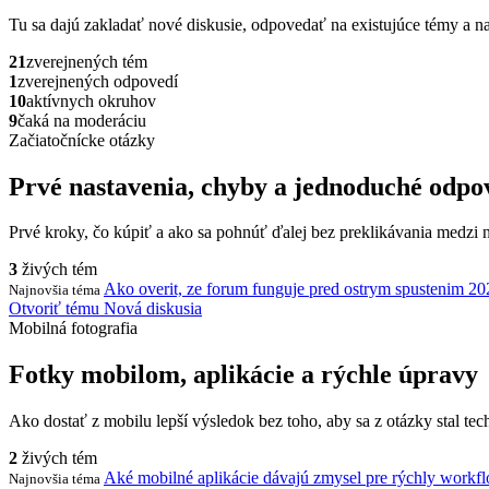
Tu sa dajú zakladať nové diskusie, odpovedať na existujúce témy a na
21
zverejnených tém
1
zverejnených odpovedí
10
aktívnych okruhov
9
čaká na moderáciu
Začiatočnícke otázky
Prvé nastavenia, chyby a jednoduché odpo
Prvé kroky, čo kúpiť a ako sa pohnúť ďalej bez preklikávania medzi 
3
živých tém
Ako overit, ze forum funguje pred ostrym spustenim 
Najnovšia téma
Otvoriť tému
Nová diskusia
Mobilná fotografia
Fotky mobilom, aplikácie a rýchle úpravy
Ako dostať z mobilu lepší výsledok bez toho, aby sa z otázky stal tec
2
živých tém
Aké mobilné aplikácie dávajú zmysel pre rýchly workf
Najnovšia téma