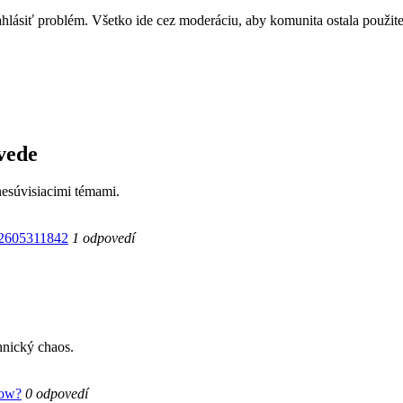
hlásiť problém. Všetko ide cez moderáciu, aby komunita ostala použite
vede
nesúvisiacimi témami.
202605311842
1 odpovedí
hnický chaos.
low?
0 odpovedí