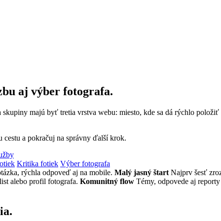
bu aj výber fotografa.
a skupiny majú byť tretia vrstva webu: miesto, kde sa dá rýchlo polož
u cestu a pokračuj na správny ďalší krok.
lužby
otiek
Kritika fotiek
Výber fotografa
tázka, rýchla odpoveď aj na mobile.
Malý jasný štart
Najprv šesť zro
st alebo profil fotografa.
Komunitný flow
Témy, odpovede aj reporty 
ia.