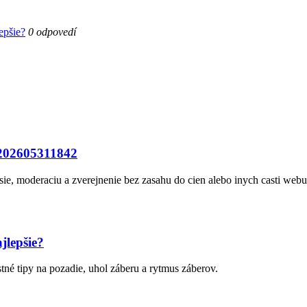
epšie?
0 odpovedí
 202605311842
sie, moderaciu a zverejnenie bez zasahu do cien alebo inych casti webu
jlepšie?
né tipy na pozadie, uhol záberu a rytmus záberov.