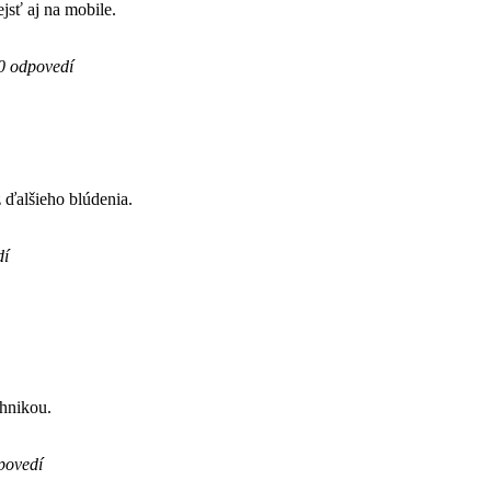
ejsť aj na mobile.
0 odpovedí
 ďalšieho blúdenia.
dí
chnikou.
povedí